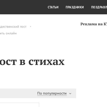
СТИЛЬ ЖИЗНИ
КУЛЬТУРА
КРА
СТАТЬИ
ПРАЗДНИКИ
ПОЗДРАВ
Реклама на 
дественский пост
вить онлайн
ст в стихах
По популярности