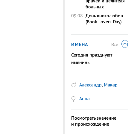
врачей и целителя
больных
09.08
День книголюбов
(Book Lovers Day)
ИМЕНА
Все
Сегодня празднуют
именины
Александр
,
Макар
Анна
Посмотреть значение
и происхождение