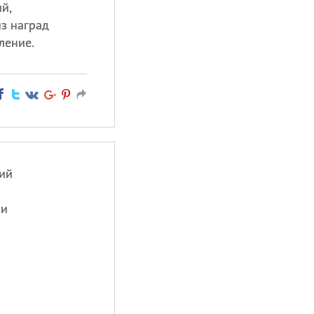
й,
из наград
ление.
ий
ни