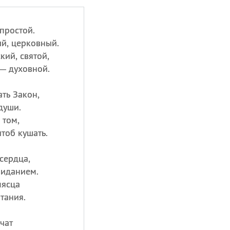
простой.
й, церковный.
ий, святой,
— духовной.
ть Закон,
души.
 том,
чтоб кушать.
 сердца,
зиданием.
мясца
тания.
чат