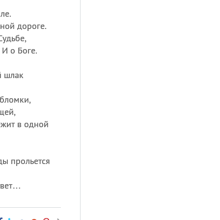
ле.
ной дороге.
Судьбе,
И о Боге.
й шлак
бломки,
щей,
ежит в одной
ды прольется
твет…