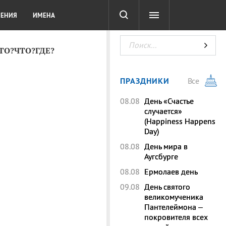
СОТА
DIGITAL
ТЕСТЫ
ЛЕНИЯ
ИМЕНА
КТО?ЧТО?ГДЕ?
ПРАЗДНИКИ
Все
08.08
День «Счастье
случается»
(Happiness Happens
Day)
08.08
День мира в
Аугсбурге
08.08
Ермолаев день
09.08
День святого
великомученика
Пантелеймона –
покровителя всех