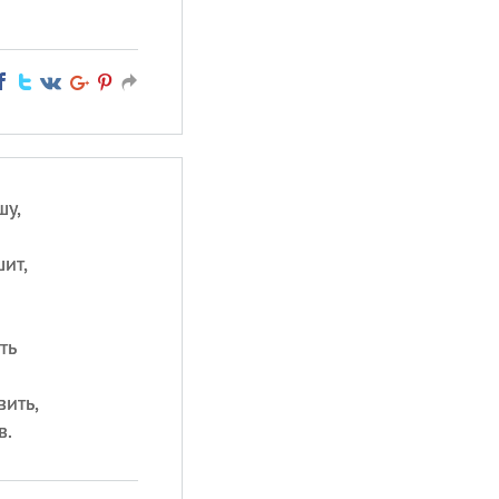
шу,
ит,
ть
ить,
в.