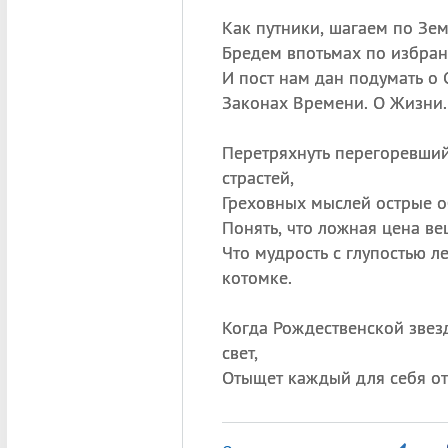
Как путники, шагаем по Зем
Бредем впотьмах по избран
И пост нам дан подумать о 
Законах Времени. О Жизни. 
Перетряхнуть перегоревши
страстей,
Греховных мыслей острые о
Понять, что ложная цена ве
Что мудрость с глупостью л
котомке.
Когда Рождественской звез
свет,
Отыщет каждый для себя о