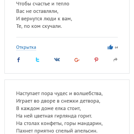
Чтобы счастье и тепло
Вас не оставляли,
И вернутся люди к вам,
Все
ИМЕНА
Те, по ком скучали.
Сегодня празднуют именины
Открытка
Анатолий
, Афанасий,
Борис
64
,
Еще
Кристина
Посмотреть значение
и
Наступает пора чудес и волшебства,
происхождение
Играет во дворе в снежки детвора,
В каждом доме елка стоит,
На ней цветная гирлянда горит.
На столах конфеты, горы мандарин,
Пахнет приятно спелый апельсин.