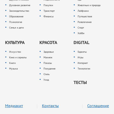
Духовное развитие
Покупки
Животные и природа
Законодательство
Транспорт
Лайфхаки
Образование
Финансы
Путешествия
Психология
Развлечения
Семья и дети
Спорт
Хобби
КУЛЬТУРА
КРАСОТА
DIGITAL
Искусство
Здоровье
Гаджеты
Кино и сериалы
Макияж
Игры
Книги
Показы
Интернет
Музыка
Похудение
Технологии
Стиль
Уход
ТЕСТЫ
Медиакит
Контакты
Соглашение