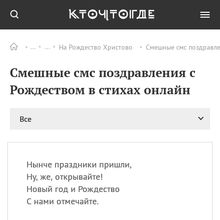
На Рождество Христово
Смешные смс поздравле
Все
ПРАЗДНИКИ
Смешные смс поздравления с
06.08
Преображение
Господне у западных
Рождеством в стихах онлайн
христиан
06.08
День памяти
благоверных князей
Все
Бориса и Глеба, во
святом Крещении
Романа и Давида
07.08
День ассирийских
Нынче праздники пришли,
мучеников
Ну, же, открывайте!
07.08
Национальный день
Новый год и Рождество
маяка
С нами отмечайте.
07.08
Годовщина битвы при
Бояка