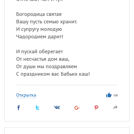
Все
ИМЕНА
Сегодня празднуют именины
Богородица святая
Вашу пусть семью хранит.
И супругу молодую
Сергей
, Теодор,
Федор
Чадородием дарит!
Посмотреть значение
и
происхождение
И пускай оберегает
От несчастья дом ваш,
От души мы поздравляем
С праздником вас Бабьих каш!
Открытка
106