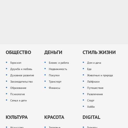
ОБЩЕСТВО
ДЕНЬГИ
СТИЛЬ ЖИЗНИ
Гороскоп
Бизнес и работа
Дом и дача
Дружба и любовь
Недвижимость
Еда
Духовное развитие
Покупки
Животные и природа
Законодательство
Транспорт
Лайфхаки
Образование
Финансы
Путешествия
Психология
Развлечения
Семья и дети
Спорт
Хобби
КУЛЬТУРА
КРАСОТА
DIGITAL
Искусство
Здоровье
Гаджеты