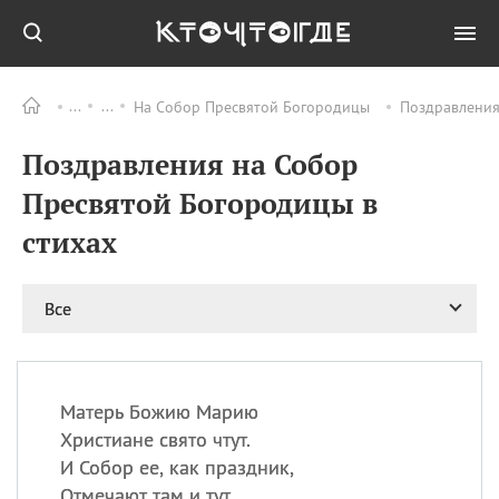
На Собор Пресвятой Богородицы
Поздравления
Все
ПРАЗДНИКИ
Поздравления на Собор
09.08
День памяти жертв
атомной
Пресвятой Богородицы в
бомбардировки
Нагасаки
стихах
09.08
День переплетов
09.08
Национальный женский
Все
день
09.08
Национальный день
рисового пудинга
09.08
День Дымняшки
Матерь Божию Марию
(Smokey Bear Day)
Христиане свято чтут.
И Собор ее, как праздник,
Отмечают там и тут.