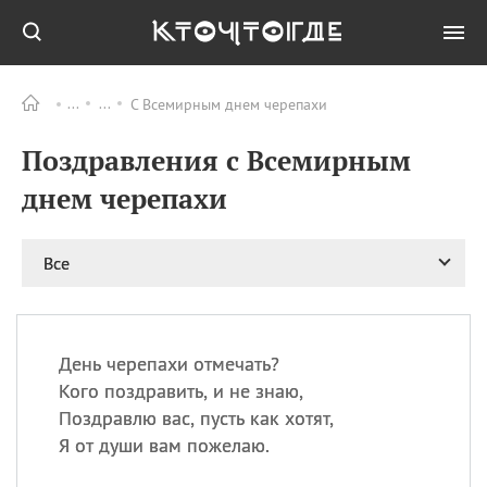
С Всемирным днем черепахи
Все
ПРАЗДНИКИ
Поздравления с Всемирным
09.08
День памяти жертв
атомной
днем черепахи
бомбардировки
Нагасаки
09.08
День переплетов
Все
09.08
Национальный женский
день
09.08
Национальный день
День черепахи отмечать?
рисового пудинга
Кого поздравить, и не знаю,
09.08
День Дымняшки
Поздравлю вас, пусть как хотят,
(Smokey Bear Day)
Я от души вам пожелаю.