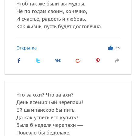
Все
ИМЕНА
Чтоб так же были вы мудры,
Не по годам своим, конечно,
Сегодня празднуют именины
И счастье, радость и любовь,
Как жизнь, пусть будет долговечна.
Сергей
, Теодор,
Федор
Посмотреть значение
и
Открытка
происхождение
205
Что за охи? Что за ахи?
День всемирный черепахи!
Ей шампанское бы пить,
Да как успеть его купить?
Была б неделя черепахи —
Повезло бы бедолахе.