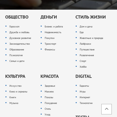
ОБЩЕСТВО
ДЕНЬГИ
СТИЛЬ ЖИЗНИ
Гороскоп
Бизнес и работа
Дом и дача
Дружба и любовь
Недвижимость
Еда
Духовное развитие
Покупки
Животные и природа
Законодательство
Транспорт
Лайфхаки
Образование
Финансы
Путешествия
Психология
Развлечения
Семья и дети
Спорт
Хобби
КУЛЬТУРА
КРАСОТА
DIGITAL
Искусство
Здоровье
Гаджеты
Кино и сериалы
Макияж
Игры
Книги
Показы
Интернет
Музыка
Похудение
Технологии
Стиль
Уход