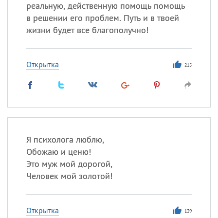
Все
ИМЕНА
реальную, действенную помощь помощь
в решении его проблем. Путь и в твоей
Сегодня празднуют именины
жизни будет все благополучно!
Сергей
, Теодор,
Федор
Открытка
215
Посмотреть значение
и
происхождение
Я психолога люблю,
Обожаю и ценю!
Это муж мой дорогой,
Человек мой золотой!
Открытка
139