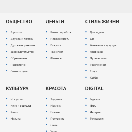
ОБЩЕСТВО
ДЕНЬГИ
СТИЛЬ ЖИЗНИ
Гороскоп
Бизнес и работа
Дом и дача
Дружба и любовь
Недвижимость
Еда
Духовное развитие
Покупки
Животные и природа
Законодательство
Транспорт
Лайфхаки
Образование
Финансы
Путешествия
Психология
Развлечения
Семья и дети
Спорт
Хобби
КУЛЬТУРА
КРАСОТА
DIGITAL
Искусство
Здоровье
Гаджеты
Кино и сериалы
Макияж
Игры
Книги
Показы
Интернет
Музыка
Похудение
Технологии
Стиль
Уход