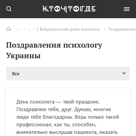
С Всеукраинский днем психолога
Поздравления 
Все
ПРАЗДНИКИ
Поздравления психологу
09.08
День памяти жертв
атомной
Украины
бомбардировки
Нагасаки
09.08
День переплетов
Все
09.08
Национальный женский
день
09.08
Национальный день
День психолога — твой праздник.
рисового пудинга
Поздравляю тебя, друг. Думаю, многие
09.08
День Дымняшки
люди тебе благодарны. Ведь только такой
(Smokey Bear Day)
профессионал, как ты, способен,
внимательно выслушав пациента, оказать