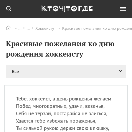
Хоккеисту
Красивые пожелания ко дню рождени
Все
ПРАЗДНИКИ
Красивые пожелания ко дню
08.08
День «Счастье
случается» (Happiness
рождения хоккеисту
Happens Day)
08.08
День мира в Аугсбурге
Все
08.08
Ермолаев день
09.08
День святого
великомученика
Пантелеймона –
Тебе, хоккеист, в день рожденья желаем
покровителя всех
врачей и целителя
Побед многократных, удачи, везенья,
больных
Себя не терзай, постарайся не злиться,
09.08
День книголюбов (Book
Удастся тебе избежать пораженья,
Lovers Day)
Ты сильной рукою держи свою клюшку,