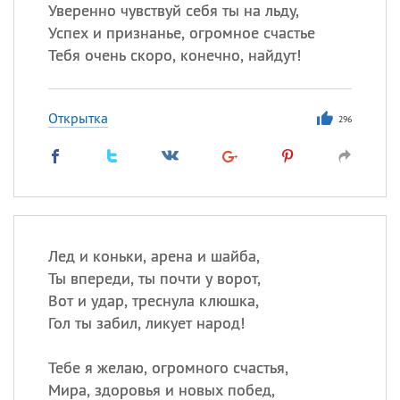
Уверенно чувствуй себя ты на льду,
Успех и признанье, огромное счастье
Все
ИМЕНА
Тебя очень скоро, конечно, найдут!
Сегодня празднуют именины
Открытка
296
Александр
,
Макар
Анна
Посмотреть значение
и
происхождение
Лед и коньки, арена и шайба,
Ты впереди, ты почти у ворот,
Вот и удар, треснула клюшка,
Гол ты забил, ликует народ!
Тебе я желаю, огромного счастья,
Мира, здоровья и новых побед,