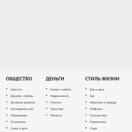
ОБЩЕСТВО
ДЕНЬГИ
СТИЛЬ ЖИЗНИ
Гороскоп
Бизнес и работа
Дом и дача
Дружба и любовь
Недвижимость
Еда
Духовное развитие
Покупки
Животные и природа
Законодательство
Транспорт
Лайфхаки
Образование
Финансы
Путешествия
Психология
Развлечения
Семья и дети
Спорт