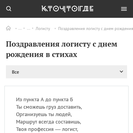
Логисту
Поздравления логисту с днем рождения
Все
ПРАЗДНИКИ
Поздравления логисту с днем
06.08
Преображение
Господне у западных
рождения в стихах
христиан
06.08
День памяти
благоверных князей
Все
Бориса и Глеба, во
святом Крещении
Романа и Давида
07.08
День ассирийских
Из пункта А до пункта Б
мучеников
Ты сможешь груз доставить,
07.08
Национальный день
Организуешь ты людей,
маяка
Маршрут всегда составишь,
07.08
Годовщина битвы при
Твоя профессия — логист,
Бояка