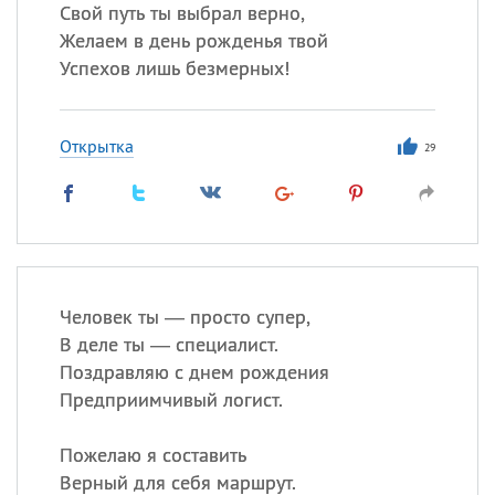
Свой путь ты выбрал верно,
Желаем в день рожденья твой
Успехов лишь безмерных!
Все
ИМЕНА
Сегодня празднуют именины
Открытка
29
Анатолий
, Афанасий,
Борис
,
Еще
Кристина
Человек ты — просто супер,
Посмотреть значение
и
В деле ты — специалист.
происхождение
Поздравляю с днем рождения
Предприимчивый логист.
Пожелаю я составить
Верный для себя маршрут.