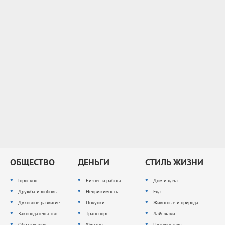
ОБЩЕСТВО
ДЕНЬГИ
СТИЛЬ ЖИЗНИ
Гороскоп
Бизнес и работа
Дом и дача
Дружба и любовь
Недвижимость
Еда
Духовное развитие
Покупки
Животные и природа
Законодательство
Транспорт
Лайфхаки
Образование
Финансы
Путешествия