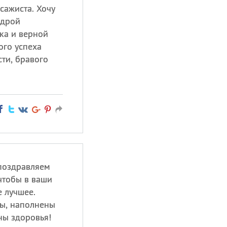
сажиста. Хочу
едрой
ка и верной
ого успеха
ти, бравого
поздравляем
чтобы в ваши
е лучшее.
ны, наполнены
ны здоровья!