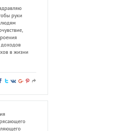
оздравляю
тобы руки
ь людям
очувствие,
троения
 доходов
ехов в жизни
ия
трясающего
бляющего