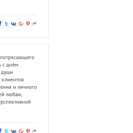
 потрясающего
ь с днём
 души
х клиентов
жения и личного
ей любви,
ерспективной