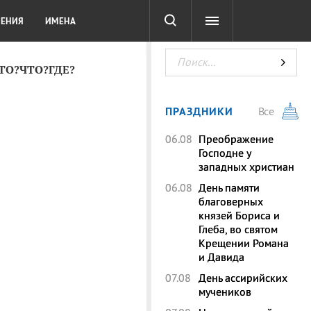
СОТА
DIGITAL
ТЕСТЫ
ЛЕНИЯ
ИМЕНА
КТО?ЧТО?ГДЕ?
ПРАЗДНИКИ
Все
06.08
Преображение
Господне у
западных христиан
06.08
День памяти
благоверных
князей Бориса и
Глеба, во святом
Крещении Романа
и Давида
07.08
День ассирийских
мучеников