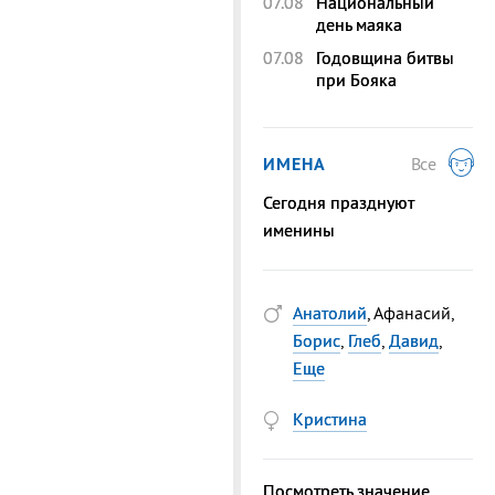
07.08
Национальный
день маяка
07.08
Годовщина битвы
при Бояка
ИМЕНА
Все
Сегодня празднуют
именины
Анатолий
, Афанасий,
Борис
,
Глеб
,
Давид
,
Еще
Кристина
Посмотреть значение