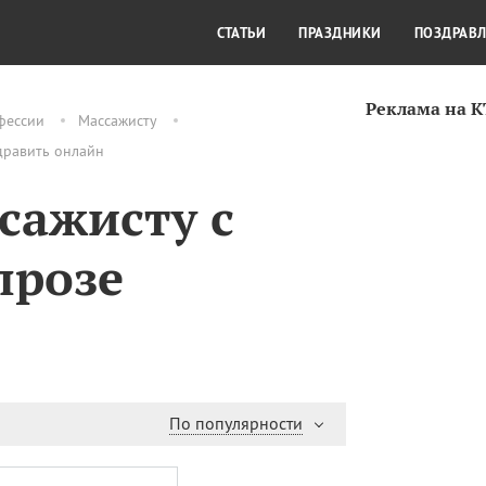
СТИЛЬ ЖИЗНИ
КУЛЬТУРА
КРА
СТАТЬИ
ПРАЗДНИКИ
ПОЗДРАВ
Реклама на 
фессии
Массажисту
дравить онлайн
сажисту с
прозе
По популярности