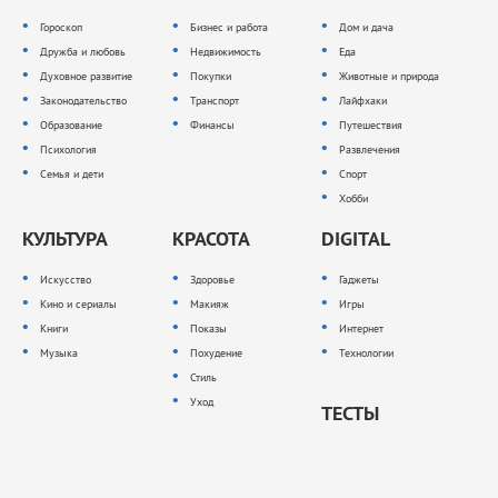
Гороскоп
Бизнес и работа
Дом и дача
Дружба и любовь
Недвижимость
Еда
Духовное развитие
Покупки
Животные и природа
Законодательство
Транспорт
Лайфхаки
Образование
Финансы
Путешествия
Психология
Развлечения
Семья и дети
Спорт
Хобби
КУЛЬТУРА
КРАСОТА
DIGITAL
Искусство
Здоровье
Гаджеты
Кино и сериалы
Макияж
Игры
Книги
Показы
Интернет
Музыка
Похудение
Технологии
Стиль
Уход
ТЕСТЫ