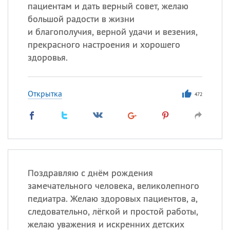
Все
ИМЕНА
пациентам и дать верный совет, желаю
большой радости в жизни
Сегодня празднуют именины
и благополучия, верной удачи и везения,
прекрасного настроения и хорошего
Сергей
, Теодор,
Федор
здоровья.
Посмотреть значение
и
происхождение
Открытка
472
Поздравляю с днём рождения
замечательного человека, великолепного
педиатра. Желаю здоровых пациентов, а,
следовательно, лёгкой и простой работы,
желаю уважения и искренних детских