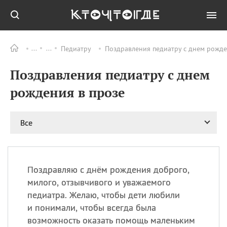
Педиатру
Поздравления педиатру с днем рожде
Все
ПРАЗДНИКИ
Поздравления педиатру с днем
09.08
День памяти жертв
атомной
рождения в прозе
бомбардировки
Нагасаки
09.08
День переплетов
Все
09.08
Национальный женский
день
09.08
Национальный день
Поздравляю с днём рождения доброго,
рисового пудинга
милого, отзывчивого и уважаемого
09.08
День Дымняшки
педиатра. Желаю, чтобы дети любили
(Smokey Bear Day)
и понимали, чтобы всегда была
возможность оказать помощь маленьким