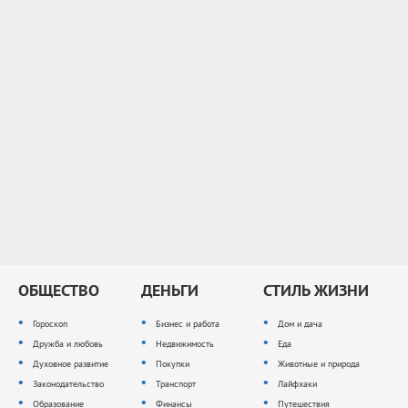
ОБЩЕСТВО
ДЕНЬГИ
СТИЛЬ ЖИЗНИ
Гороскоп
Бизнес и работа
Дом и дача
Дружба и любовь
Недвижимость
Еда
Духовное развитие
Покупки
Животные и природа
Законодательство
Транспорт
Лайфхаки
Образование
Финансы
Путешествия