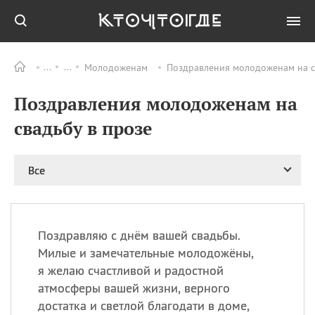
Молодоженам
Поздравления молодоженам на св
Все
ПРАЗДНИКИ
Поздравления молодоженам на
09.08
День памяти жертв
атомной
свадьбу в прозе
бомбардировки
Нагасаки
09.08
День переплетов
Все
09.08
Национальный женский
день
09.08
Национальный день
Поздравляю с днём вашей свадьбы.
рисового пудинга
Милые и замечательные молодожёны,
09.08
День Дымняшки
я желаю счастливой и радостной
(Smokey Bear Day)
атмосферы вашей жизни, верного
достатка и светлой благодати в доме,