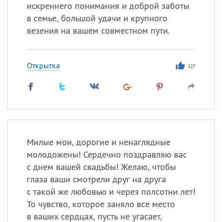
Все
ИМЕНА
искреннего понимания и доброй заботы
в семье, большой удачи и крупного
Сегодня празднуют именины
везения на вашем совместном пути.
Сергей
, Теодор,
Федор
Открытка
127
Посмотреть значение
и
происхождение
Милые мои, дорогие и ненаглядные
молодожены! Сердечно поздравляю вас
с днем вашей свадьбы! Желаю, чтобы
глаза ваши смотрели друг на друга
с такой же любовью и через полсотни лет!
То чувство, которое заняло все место
в ваших сердцах, пусть не угасает,