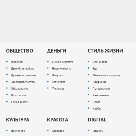
ОБЩЕСТВО
ДЕНЬГИ
СТИЛЬ ЖИЗНИ
Гороскоп
Бизнес и работа
Дом и дача
Дружба и любовь
Недвижимость
Еда
Духовное развитие
Покупки
Животные и природа
Законодательство
Транспорт
Лайфхаки
Образование
Финансы
Путешествия
Психология
Развлечения
Семья и дети
Спорт
Хобби
КУЛЬТУРА
КРАСОТА
DIGITAL
Искусство
Здоровье
Гаджеты