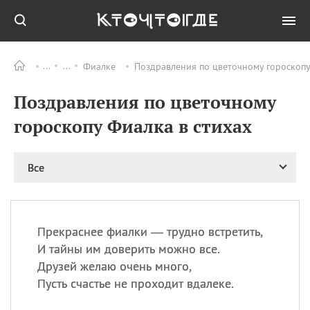
Фиалке
Поздравления по цветочному гороскопу
Все
ПРАЗДНИКИ
Поздравления по цветочному
08.08
День «Счастье
случается» (Happiness
гороскопу Фиалка в стихах
Happens Day)
08.08
День мира в Аугсбурге
Все
08.08
Ермолаев день
09.08
День святого
великомученика
Пантелеймона –
Прекраснее фиалки — трудно встретить,
покровителя всех
врачей и целителя
И тайны им доверить можно все.
больных
Друзей желаю очень много,
09.08
День книголюбов (Book
Пусть счастье не проходит вдалеке.
Lovers Day)