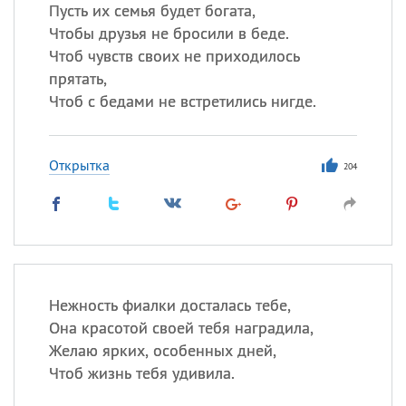
Пусть их семья будет богата,
Чтобы друзья не бросили в беде.
Все
ИМЕНА
Чтоб чувств своих не приходилось
Сегодня празднуют именины
прятать,
Чтоб с бедами не встретились нигде.
Александр
,
Макар
Открытка
Анна
204
Посмотреть значение
и
происхождение
Нежность фиалки досталась тебе,
Она красотой своей тебя наградила,
Желаю ярких, особенных дней,
Чтоб жизнь тебя удивила.