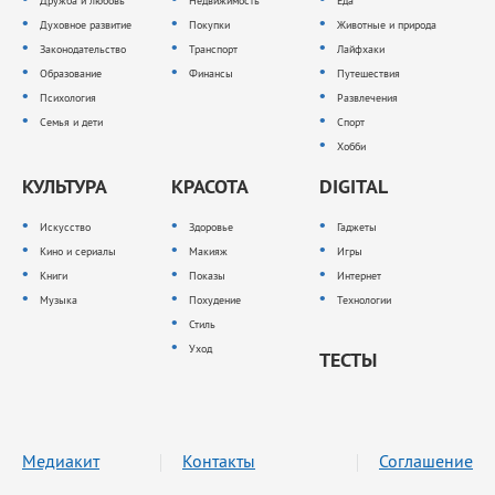
Дружба и любовь
Недвижимость
Еда
Духовное развитие
Покупки
Животные и природа
Законодательство
Транспорт
Лайфхаки
Образование
Финансы
Путешествия
Психология
Развлечения
Семья и дети
Спорт
Хобби
КУЛЬТУРА
КРАСОТА
DIGITAL
Искусство
Здоровье
Гаджеты
Кино и сериалы
Макияж
Игры
Книги
Показы
Интернет
Музыка
Похудение
Технологии
Стиль
Уход
ТЕСТЫ
Медиакит
Контакты
Соглашение