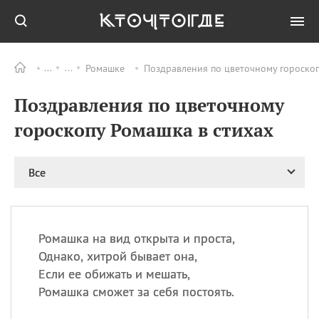
Ромашке
Поздравления по цветочному гороскоп
Все
ПРАЗДНИКИ
Поздравления по цветочному
08.08
День «Счастье
случается» (Happiness
гороскопу Ромашка в стихах
Happens Day)
08.08
День мира в Аугсбурге
Все
08.08
Ермолаев день
09.08
День святого
великомученика
Пантелеймона –
Ромашка на вид открыта и проста,
покровителя всех
врачей и целителя
Однако, хитрой бывает она,
больных
Если ее обижать и мешать,
09.08
День книголюбов (Book
Ромашка сможет за себя постоять.
Lovers Day)