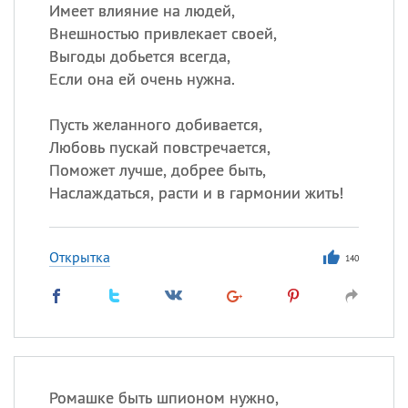
Имеет влияние на людей,
Внешностью привлекает своей,
Все
ИМЕНА
Выгоды добьется всегда,
Сегодня празднуют именины
Если она ей очень нужна.
Пусть желанного добивается,
Александр
,
Макар
Любовь пускай повстречается,
Анна
Поможет лучше, добрее быть,
Наслаждаться, расти и в гармонии жить!
Посмотреть значение
и
происхождение
Открытка
140
Ромашке быть шпионом нужно,