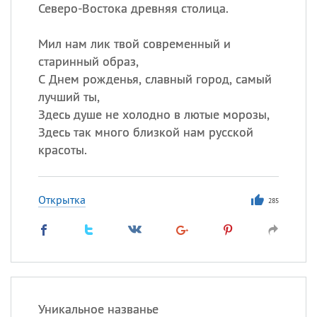
Все
ИМЕНА
Северо-Востока древняя столица.
Сегодня празднуют именины
Мил нам лик твой современный и
старинный образ,
Сергей
, Теодор,
Федор
С Днем рожденья, славный город, самый
лучший ты,
Посмотреть значение
и
происхождение
Здесь душе не холодно в лютые морозы,
Здесь так много близкой нам русской
красоты.
Открытка
285
Уникальное названье