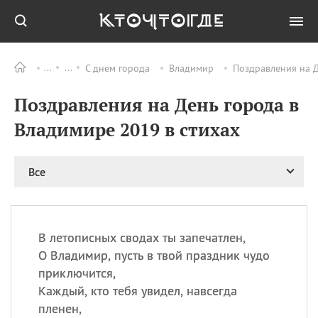
С днем города
Владимир
Поздравления на Д
Все
ПРАЗДНИКИ
Поздравления на День города в
09.08
День памяти жертв
атомной
Владимире 2019 в стихах
бомбардировки
Нагасаки
09.08
День переплетов
Все
09.08
Национальный женский
день
09.08
Национальный день
В летописных сводах ты запечатлен,
рисового пудинга
О Владимир, пусть в твой праздник чудо
09.08
День Дымняшки
приключится,
(Smokey Bear Day)
Каждый, кто тебя увидел, навсегда
пленен,