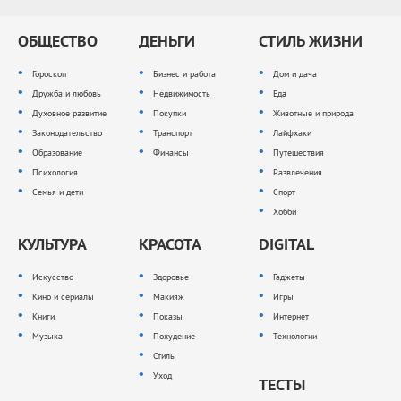
ОБЩЕСТВО
ДЕНЬГИ
СТИЛЬ ЖИЗНИ
Гороскоп
Бизнес и работа
Дом и дача
Дружба и любовь
Недвижимость
Еда
Духовное развитие
Покупки
Животные и природа
Законодательство
Транспорт
Лайфхаки
Образование
Финансы
Путешествия
Психология
Развлечения
Семья и дети
Спорт
Хобби
КУЛЬТУРА
КРАСОТА
DIGITAL
Искусство
Здоровье
Гаджеты
Кино и сериалы
Макияж
Игры
Книги
Показы
Интернет
Музыка
Похудение
Технологии
Стиль
Уход
ТЕСТЫ