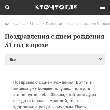
51 год
Поздравления с днем рождения 51 год в
Все
ПРАЗДНИКИ
Поздравления с днем рождения
06.08
Преображение
Господне у западных
51 год в прозе
христиан
06.08
День памяти
благоверных князей
Все
Бориса и Глеба, во
святом Крещении
Романа и Давида
07.08
День ассирийских
Поздравляю с Днём Рождения! Вот ты и
мучеников
живешь уже больше полувека, но пусть
07.08
Национальный день
это не пугает тебя. Желаю, чтоб твоя душа
маяка
всегда оставалась молодой, тело —
07.08
Годовщина битвы при
здоровым, а разум — мудрым. Пусть
Бояка