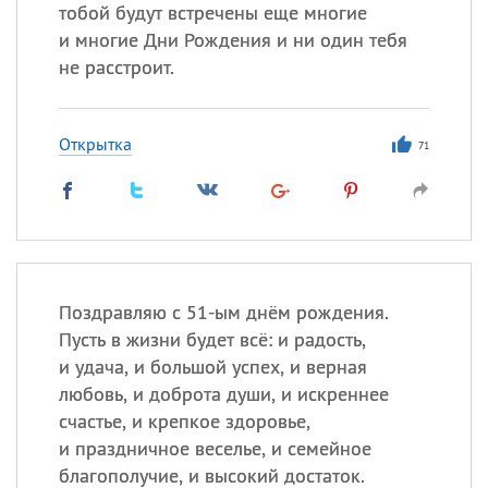
тобой будут встречены еще многие
и многие Дни Рождения и ни один тебя
не расстроит.
Все
ИМЕНА
Сегодня празднуют именины
Открытка
71
Анатолий
, Афанасий,
Борис
,
Еще
Кристина
Поздравляю с 51-ым днём рождения.
Посмотреть значение
и
Пусть в жизни будет всё: и радость,
происхождение
и удача, и большой успех, и верная
любовь, и доброта души, и искреннее
счастье, и крепкое здоровье,
и праздничное веселье, и семейное
благополучие, и высокий достаток.