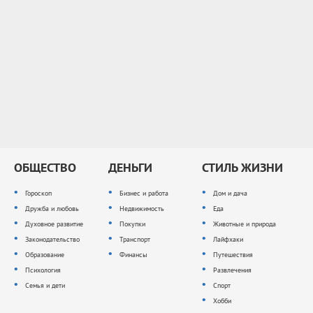
ОБЩЕСТВО
ДЕНЬГИ
СТИЛЬ ЖИЗНИ
Гороскоп
Бизнес и работа
Дом и дача
Дружба и любовь
Недвижимость
Еда
Духовное развитие
Покупки
Животные и природа
Законодательство
Транспорт
Лайфхаки
Образование
Финансы
Путешествия
Психология
Развлечения
Семья и дети
Спорт
Хобби