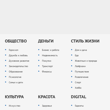
ОБЩЕСТВО
ДЕНЬГИ
СТИЛЬ ЖИЗНИ
Гороскоп
Бизнес и работа
Дом и дача
Дружба и любовь
Недвижимость
Еда
Духовное развитие
Покупки
Животные и природа
Законодательство
Транспорт
Лайфхаки
Образование
Финансы
Путешествия
Психология
Развлечения
Семья и дети
Спорт
Хобби
КУЛЬТУРА
КРАСОТА
DIGITAL
Искусство
Здоровье
Гаджеты