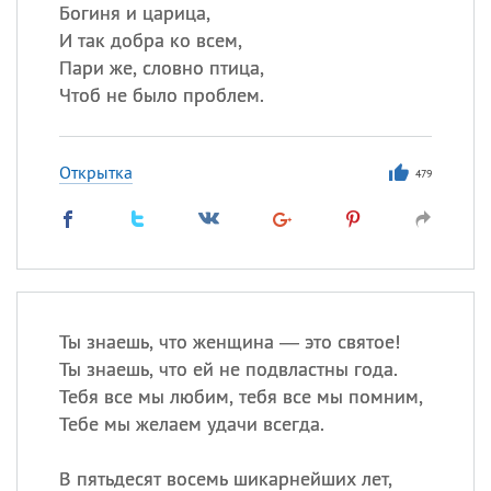
Богиня и царица,
И так добра ко всем,
Все
ИМЕНА
Пари же, словно птица,
Сегодня празднуют именины
Чтоб не было проблем.
Александр
,
Макар
Открытка
479
Анна
Посмотреть значение
и
происхождение
Ты знаешь, что женщина — это святое!
Ты знаешь, что ей не подвластны года.
Тебя все мы любим, тебя все мы помним,
Тебе мы желаем удачи всегда.
В пятьдесят восемь шикарнейших лет,