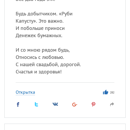
Все
ИМЕНА
Будь добытчиком. «Руби
Капусту». Это важно.
Сегодня празднуют именины
И побольше приноси
Денежек бумажных.
Александр
,
Макар
И со мною рядом будь,
Анна
Относись с любовью.
С нашей свадьбой, дорогой.
Счастья и здоровья!
Посмотреть значение
и
происхождение
Открытка
282