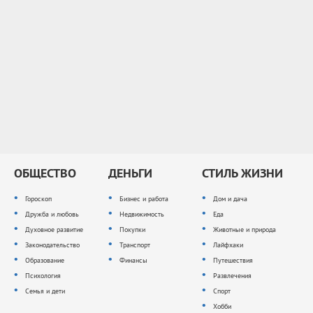
ОБЩЕСТВО
ДЕНЬГИ
СТИЛЬ ЖИЗНИ
Гороскоп
Бизнес и работа
Дом и дача
Дружба и любовь
Недвижимость
Еда
Духовное развитие
Покупки
Животные и природа
Законодательство
Транспорт
Лайфхаки
Образование
Финансы
Путешествия
Психология
Развлечения
Семья и дети
Спорт
Хобби