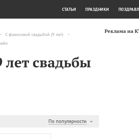
СТИЛЬ ЖИЗНИ
КУЛЬТУРА
КРА
СТАТЬИ
ПРАЗДНИКИ
ПОЗДРАВ
Реклама на 
С фаянсовой свадьбой (9 лет)
лайн
 лет свадьбы
По популярности