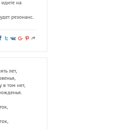
 идите на
удет резонанс.
ть лет,
овенья,
 в том нет,
рожденья.
ток,
ток,