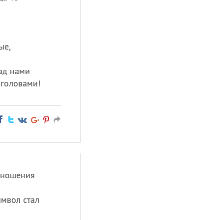
ые,
над нами
 головами!
отношения
имвол стал