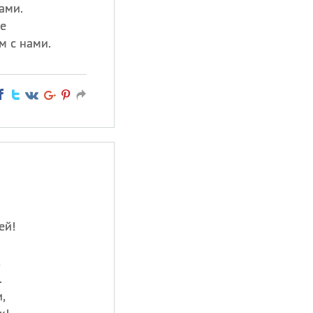
ами.
ье
м с нами.
ей!
,
.
,