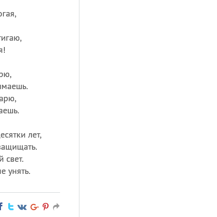
огая,
тигаю,
я!
рю,
имаешь.
дарю,
аешь.
есятки лет,
защищать.
 свет.
е унять.