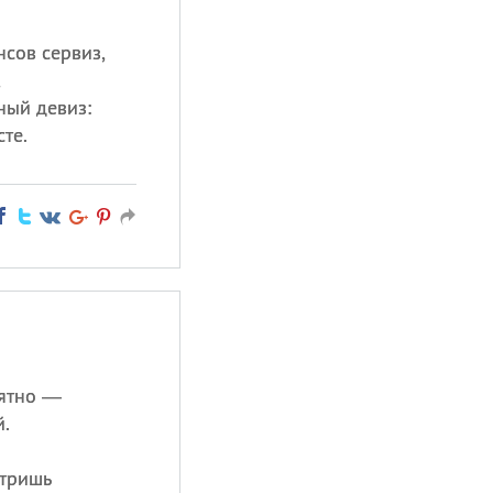
сов сервиз,
,
ный девиз:
те.
нятно —
й.
отришь