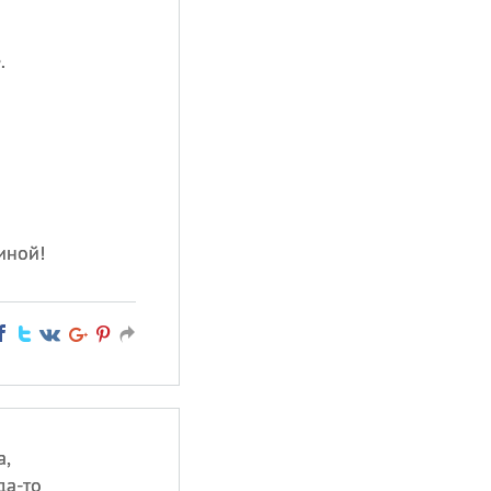
.
.
иной!
а,
да-то