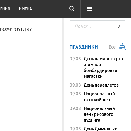
СОТА
DIGITAL
ТЕСТЫ
ЛЕНИЯ
ИМЕНА
КТО?ЧТО?ГДЕ?
ПРАЗДНИКИ
Все
09.08
День памяти жертв
атомной
бомбардировки
Нагасаки
09.08
День переплетов
09.08
Национальный
женский день
09.08
Национальный
день рисового
пудинга
09.08
День Дымняшки