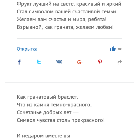
Фрукт лучший на свете, красивый и яркий
Стал символом вашей счастливой семьи.
Все
ИМЕНА
Желаем вам счастья и мира, ребята!
Сегодня празднуют именины
Взрывной, как граната, желаем любви!
Александр
,
Макар
Открытка
185
Анна
Посмотреть значение
и
происхождение
Как гранатовый браслет,
Что из камня темно-красного,
Сочетанье добрых лет —
Символ чувства столь прекрасного!
И недаром вместе вы