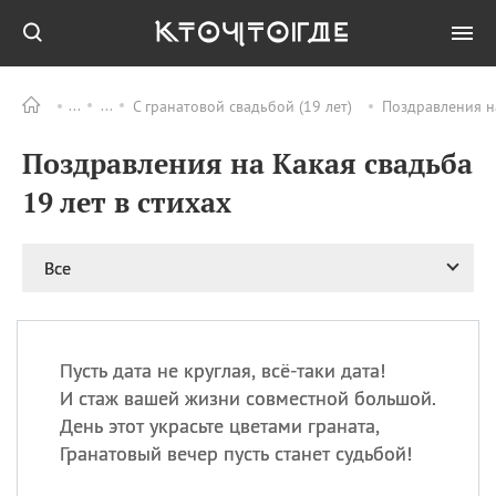
С гранатовой свадьбой (19 лет)
Поздравления на
Все
ПРАЗДНИКИ
Поздравления на Какая свадьба
08.08
День «Счастье
случается» (Happiness
19 лет в стихах
Happens Day)
08.08
День мира в Аугсбурге
Все
08.08
Ермолаев день
09.08
День святого
великомученика
Пантелеймона –
Пусть дата не круглая, всё-таки дата!
покровителя всех
врачей и целителя
И стаж вашей жизни совместной большой.
больных
День этот украсьте цветами граната,
09.08
День книголюбов (Book
Гранатовый вечер пусть станет судьбой!
Lovers Day)