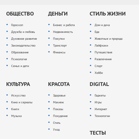
ОБЩЕСТВО
ДЕНЬГИ
СТИЛЬ ЖИЗНИ
Гороскоп
Бизнес и работа
Дом и дача
Дружба и любовь
Недвижимость
Еда
Духовное развитие
Покупки
Животные и природа
Законодательство
Транспорт
Лайфхаки
Образование
Финансы
Путешествия
Психология
Развлечения
Семья и дети
Спорт
Хобби
КУЛЬТУРА
КРАСОТА
DIGITAL
Искусство
Здоровье
Гаджеты
Кино и сериалы
Макияж
Игры
Книги
Показы
Интернет
Музыка
Похудение
Технологии
Стиль
Уход
ТЕСТЫ