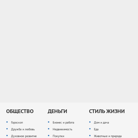
ОБЩЕСТВО
ДЕНЬГИ
СТИЛЬ ЖИЗНИ
Гороскоп
Бизнес и работа
Дом и дача
Дружба и любовь
Недвижимость
Еда
Духовное развитие
Покупки
Животные и природа