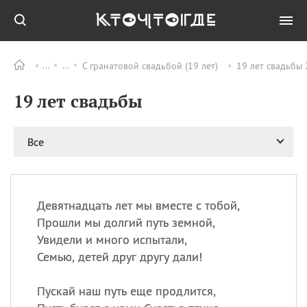
С гранатовой свадьбой (19 лет)
19 лет свадьбы 
Все
ПРАЗДНИКИ
19 лет свадьбы
09.08
День памяти
великомученика и
целителя Пантелеимона
Все
11.08
Рождество святителя
Николая Чудотворца
11.08
День «мусорной еды»
11.08
День полета на
Девятнадцать лет мы вместе с тобой,
воздушном шарике
Прошли мы долгий путь земной,
11.08
День Святой Клары —
Увидели и много испытали,
покровительницы
Семью, детей друг другу дали!
телевидения
Пускай наш путь еще продлится,