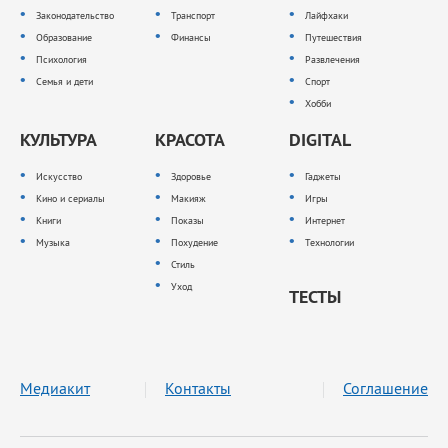
Законодательство
Транспорт
Лайфхаки
Образование
Финансы
Путешествия
Психология
Развлечения
Семья и дети
Спорт
Хобби
КУЛЬТУРА
КРАСОТА
DIGITAL
Искусство
Здоровье
Гаджеты
Кино и сериалы
Макияж
Игры
Книги
Показы
Интернет
Музыка
Похудение
Технологии
Стиль
Уход
ТЕСТЫ
Медиакит
Контакты
Соглашение