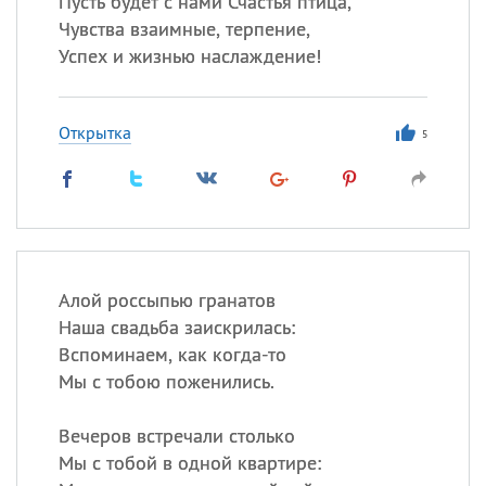
Пусть будет с нами Счастья птица,
Все
ИМЕНА
Чувства взаимные, терпение,
Сегодня празднуют именины
Успех и жизнью наслаждение!
Герман
,
Иван
,
Клим
,
Еще
Открытка
5
Анфиса
Посмотреть значение
и
происхождение
Алой россыпью гранатов
Наша свадьба заискрилась:
Вспоминаем, как когда-то
Мы с тобою поженились.
Вечеров встречали столько
Мы с тобой в одной квартире: