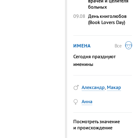
врачей и целителя
больных
09.08
День книголюбов
(Book Lovers Day)
ИМЕНА
Все
Сегодня празднуют
именины
Александр
,
Макар
Анна
Посмотреть значение
и происхождение