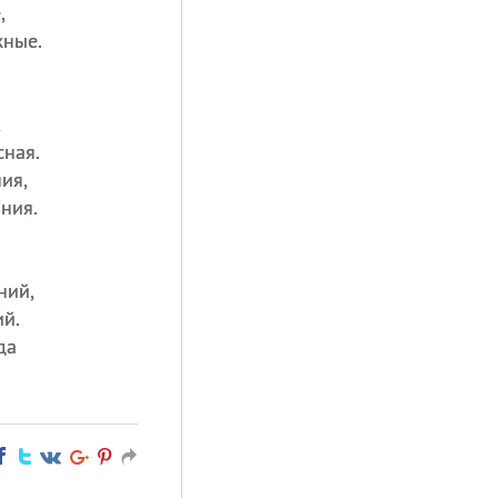
,
жные.
,
ная.
ия,
ния.
ний,
ий.
да