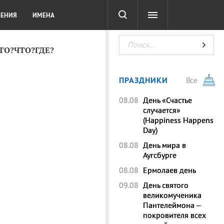
СОТА
DIGITAL
ТЕСТЫ
ЛЕНИЯ
ИМЕНА
КТО?ЧТО?ГДЕ?
ПРАЗДНИКИ
Все
08.08
День «Счастье
случается»
(Happiness Happens
Day)
08.08
День мира в
Аугсбурге
08.08
Ермолаев день
09.08
День святого
великомученика
Пантелеймона –
покровителя всех