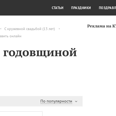
СТИЛЬ ЖИЗНИ
КУЛЬТУРА
КРА
СТАТЬИ
ПРАЗДНИКИ
ПОЗДРАВ
Реклама на 
С кружевной свадьбой (13 лет)
равить онлайн
3 годовщиной
По популярности