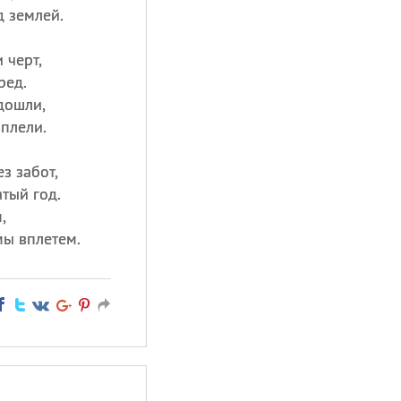
д землей.
 черт,
ред.
дошли,
вплели.
з забот,
тый год.
,
мы вплетем.