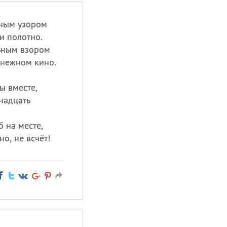
рным узором
и полотно.
ьным взором
в нежном кино.
ы вместе,
инадцать
б на месте,
о, не всчёт!