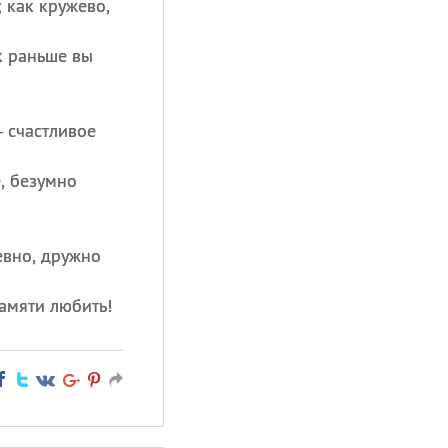
 как кружево,
 раньше вы
 счастливое
, безумно
евно, дружно
памяти любить!