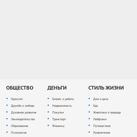
ОБЩЕСТВО
ДЕНЬГИ
СТИЛЬ ЖИЗНИ
Гороскоп
Бизнес и работа
Дом и дача
Дружба и любовь
Недвижимость
Еда
Духовное развитие
Покупки
Животные и природа
Законодательство
Транспорт
Лайфхаки
Образование
Финансы
Путешествия
Психология
Развлечения