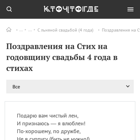
С льняной свадьбой (4 года)
Поздравления на С
Все
ПРАЗДНИКИ
Поздравления на Стих на
09.08
День памяти
великомученика и
годовщину свадьбы 4 года в
целителя Пантелеимона
стихах
11.08
Рождество святителя
Николая Чудотворца
11.08
День «мусорной еды»
Все
11.08
День полета на
воздушном шарике
11.08
День Святой Клары —
покровительницы
Подарю вам чистый лен,
телевидения
И признаюсь — я влюблен!
По-хорошему, по дружбе,
Не в супругу (бить не нужно!)