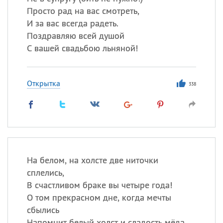
Все
ИМЕНА
Просто рад на вас смотреть,
Сегодня празднуют именины
И за вас всегда радеть.
Поздравляю всей душой
С вашей свадьбою льняной!
Герман
,
Иван
,
Клим
,
Еще
Анфиса
Открытка
338
Посмотреть значение
и
происхождение
На белом, на холсте две ниточки
сплелись,
В счастливом браке вы четыре года!
О том прекрасном дне, когда мечты
сбылись
Напомнит белый холст и сладость мёда.