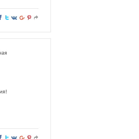
ная
ия!