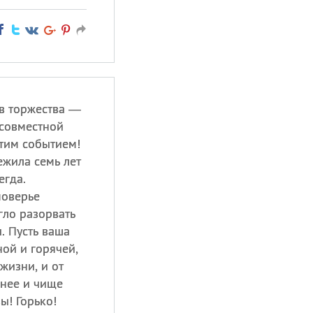
в торжества —
 совместной
этим событием!
ежила семь лет
егда.
поверье
гло разорвать
. Пусть ваша
ой и горячей,
жизни, и от
чнее и чище
ы! Горько!