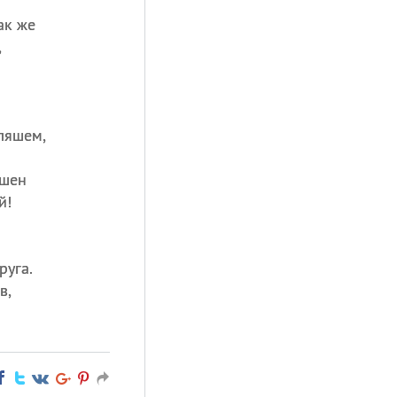
ак же
,
ляшем,
ашен
й!
руга.
в,