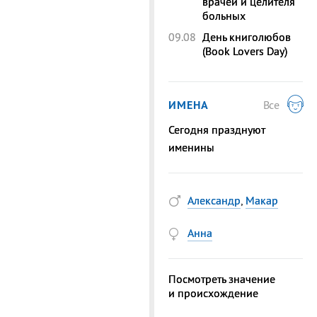
врачей и целителя
больных
09.08
День книголюбов
(Book Lovers Day)
ИМЕНА
Все
Сегодня празднуют
именины
Александр
,
Макар
Анна
Посмотреть значение
и происхождение