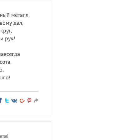
ный металл,
вому дал,
круг,
и рук!
навсегда
сота,
о,
шло!
ата!