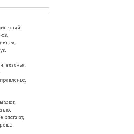
илетний,
оюз.
ветры,
уз.
и, везенья,
.
правленье,
ывают,
епло,
е растают,
орошо.