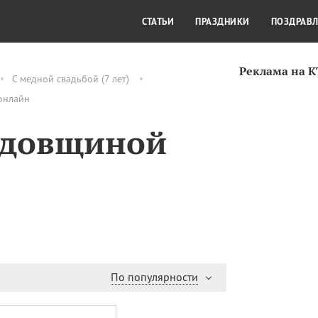
СТИЛЬ ЖИЗНИ
КУЛЬТУРА
КРА
СТАТЬИ
ПРАЗДНИКИ
ПОЗДРАВ
Реклама на 
С медной свадьбой (7 лет)
 онлайн
одовщиной
По популярности