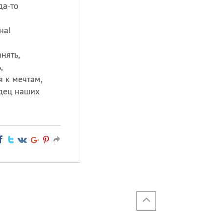
да-то
на!
нять,
,
я к мечтам,
рдец наших