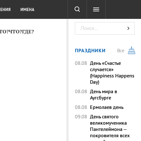
СОТА
DIGITAL
ТЕСТЫ
ЛЕНИЯ
ИМЕНА
КТО?ЧТО?ГДЕ?
ПРАЗДНИКИ
Все
08.08
День «Счастье
случается»
(Happiness Happens
Day)
08.08
День мира в
Аугсбурге
08.08
Ермолаев день
09.08
День святого
великомученика
Пантелеймона –
покровителя всех