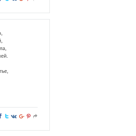
,
,
ла,
ней.
тье,