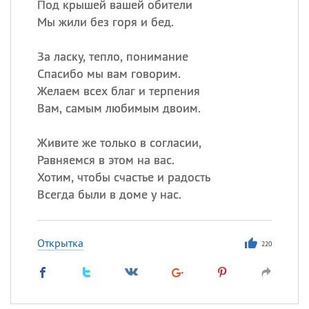
Под крышей вашей обители
Мы жили без горя и бед.
Все
ИМЕНА
Сегодня празднуют именины
За ласку, тепло, понимание
Спасибо мы вам говорим.
Желаем всех благ и терпения
Александр
,
Макар
Вам, самым любимым двоим.
Анна
Живите же только в согласии,
Равняемся в этом на вас.
Посмотреть значение
и
Хотим, чтобы счастье и радость
происхождение
Всегда были в доме у нас.
Открытка
220