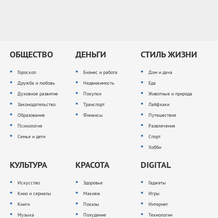
ОБЩЕСТВО
ДЕНЬГИ
СТИЛЬ ЖИЗНИ
Гороскоп
Бизнес и работа
Дом и дача
Дружба и любовь
Недвижимость
Еда
Духовное развитие
Покупки
Животные и природа
Законодательство
Транспорт
Лайфхаки
Образование
Финансы
Путешествия
Психология
Развлечения
Семья и дети
Спорт
Хобби
КУЛЬТУРА
КРАСОТА
DIGITAL
Искусство
Здоровье
Гаджеты
Кино и сериалы
Макияж
Игры
Книги
Показы
Интернет
Музыка
Похудение
Технологии