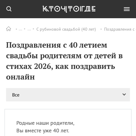
С рубиновой свадьбой (40 лет)
Поздравления с 
Все
ПРАЗДНИКИ
Поздравления с 40 летием
08.08
День «Счастье
случается» (Happiness
свадьбы родителям от детей в
Happens Day)
стихах 2026, как поздравить
08.08
День мира в Аугсбурге
08.08
Ермолаев день
онлайн
09.08
День святого
великомученика
Все
Пантелеймона –
покровителя всех
врачей и целителя
больных
Родные наши родители,
09.08
День книголюбов (Book
Lovers Day)
Вы вместе уже 40 лет.