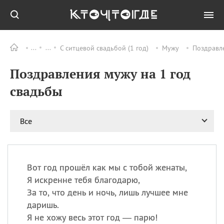
С ситцевой свадьбой (1 год)
Мужу
Поздравле
Все
ПРАЗДНИКИ
Поздравления мужу на 1 год
08.08
День «Счастье
случается» (Happiness
свадьбы
Happens Day)
08.08
День мира в Аугсбурге
Все
08.08
Ермолаев день
09.08
День святого
великомученика
Пантелеймона –
Вот год прошёл как мы с тобой женаты,
покровителя всех
врачей и целителя
Я искренне тебя благодарю,
больных
За то, что день и ночь, лишь лучшее мне
09.08
День книголюбов (Book
даришь.
Lovers Day)
Я не хожу весь этот год — парю!