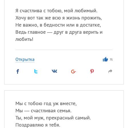
Я счастлива с тобою, мой любимый.
Все
ИМЕНА
Хочу вот так же всю я жизнь прожить,
Сегодня празднуют именины
Не важно, в бедности или в достатке,
Ведь главное — друг в друга верить и
любить!
Александр
,
Макар
Анна
Открытка
75
Посмотреть значение
и
происхождение
Мы с тобою год уж вместе,
Мы — счастливая семья.
Ты, мой муж, прекрасный самый.
Поздравляю я тебя.