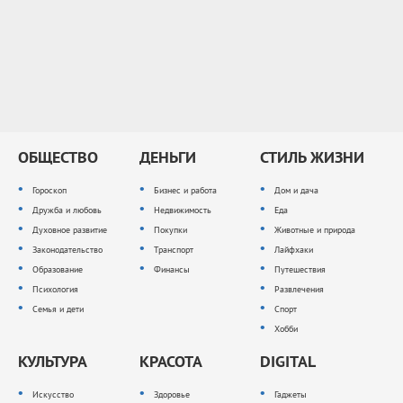
ОБЩЕСТВО
ДЕНЬГИ
СТИЛЬ ЖИЗНИ
Гороскоп
Бизнес и работа
Дом и дача
Дружба и любовь
Недвижимость
Еда
Духовное развитие
Покупки
Животные и природа
Законодательство
Транспорт
Лайфхаки
Образование
Финансы
Путешествия
Психология
Развлечения
Семья и дети
Спорт
Хобби
КУЛЬТУРА
КРАСОТА
DIGITAL
Искусство
Здоровье
Гаджеты