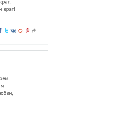
крат,
и врат!
воем.
ом
любви,