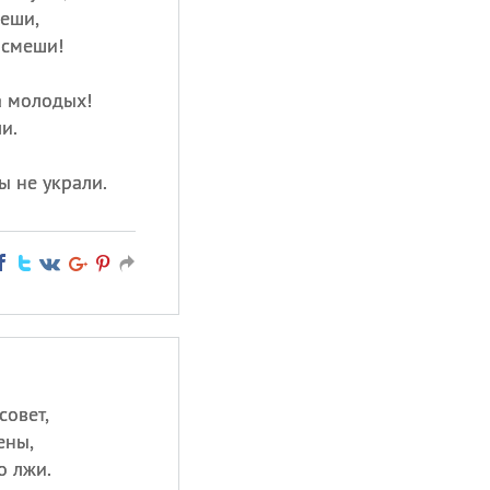
еши,
 смеши!
а молодых!
и.
ы не украли.
совет,
ены,
о лжи.