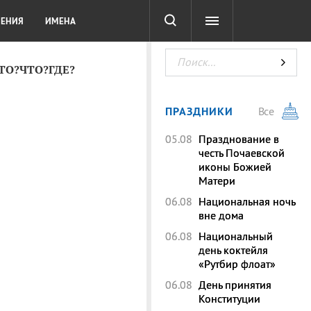
СОТА
DIGITAL
ТЕСТЫ
ЛЕНИЯ
ИМЕНА
КТО?ЧТО?ГДЕ?
ПРАЗДНИКИ
Все
05.08
Празднование в
честь Почаевской
иконы Божией
Матери
06.08
Национальная ночь
вне дома
06.08
Национальный
день коктейля
«Рутбир флоат»
06.08
День принятия
Конституции