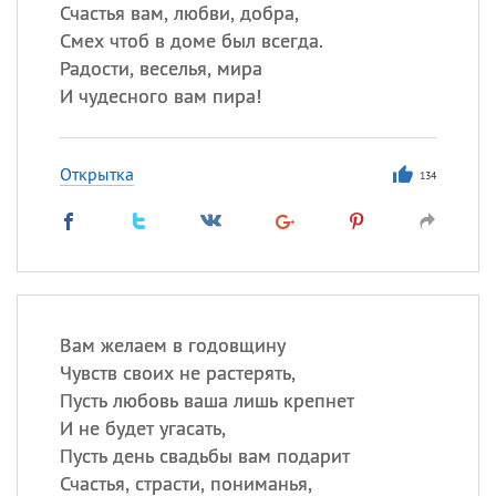
Все
ИМЕНА
Счастья вам, любви, добра,
Смех чтоб в доме был всегда.
Сегодня празднуют именины
Радости, веселья, мира
И чудесного вам пира!
Герман
,
Иван
,
Клим
,
Еще
Анфиса
Открытка
134
Посмотреть значение
и
происхождение
Вам желаем в годовщину
Чувств своих не растерять,
Пусть любовь ваша лишь крепнет
И не будет угасать,
Пусть день свадьбы вам подарит
Счастья, страсти, пониманья,