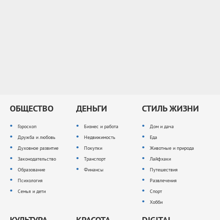
ОБЩЕСТВО
ДЕНЬГИ
СТИЛЬ ЖИЗНИ
Гороскоп
Бизнес и работа
Дом и дача
Дружба и любовь
Недвижимость
Еда
Духовное развитие
Покупки
Животные и природа
Законодательство
Транспорт
Лайфхаки
Образование
Финансы
Путешествия
Психология
Развлечения
Семья и дети
Спорт
Хобби
КУЛЬТУРА
КРАСОТА
DIGITAL