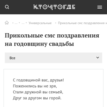
Универсальные
Прикольные смс поздравления н
Все
ПРАЗДНИКИ
Прикольные смс поздравления
09.08
День памяти
великомученика и
на годовщину свадьбы
целителя Пантелеимона
11.08
Рождество святителя
Николая Чудотворца
Все
11.08
День «мусорной еды»
11.08
День полета на
воздушном шарике
С годовщиной вас, друзья!
11.08
День Святой Клары —
Поженились вы не зря,
покровительницы
Стали дружной вы семьей,
телевидения
Друг за другом вы горой.