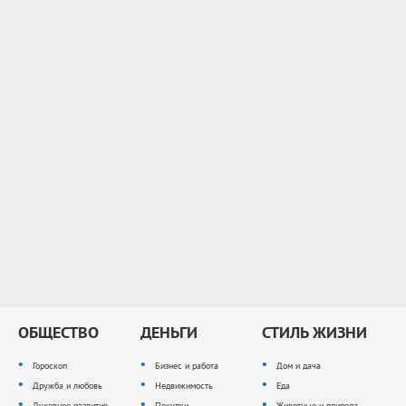
ОБЩЕСТВО
ДЕНЬГИ
СТИЛЬ ЖИЗНИ
Гороскоп
Бизнес и работа
Дом и дача
Дружба и любовь
Недвижимость
Еда
Духовное развитие
Покупки
Животные и природа