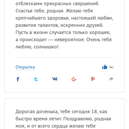
отблесками прекрасных свершений.
Счастья тебе, родная. Желаю тебе
крепчайшего здоровья, настоящей любви,
Все
ИМЕНА
развития талантов, искренних друзей.
Сегодня празднуют именины
Пусть в жизни случается только хорошее,
а происходит — невероятное. Очень тебя
Анатолий
, Афанасий,
Борис
люблю, солнышко!
,
Еще
Кристина
Открытка
362
Посмотреть значение
и
происхождение
Дорогая доченька, тебе сегодня 18, как
быстро время летит. Поздравляю, родная
моя, и от всего сердца желаю тебе