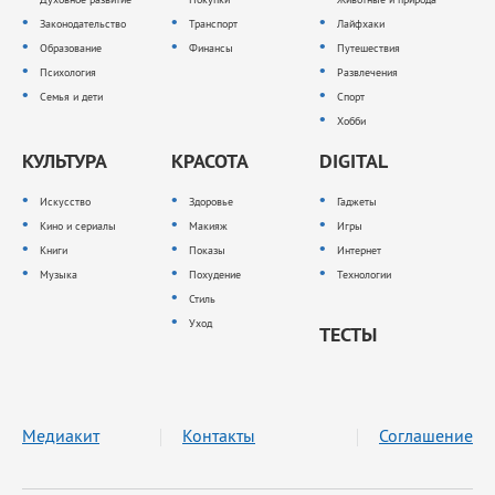
Законодательство
Транспорт
Лайфхаки
Образование
Финансы
Путешествия
Психология
Развлечения
Семья и дети
Спорт
Хобби
КУЛЬТУРА
КРАСОТА
DIGITAL
Искусство
Здоровье
Гаджеты
Кино и сериалы
Макияж
Игры
Книги
Показы
Интернет
Музыка
Похудение
Технологии
Стиль
Уход
ТЕСТЫ
Медиакит
Контакты
Соглашение