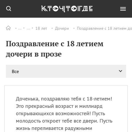
18 лет
Дочери
Поздравление с 18 летием до
Все
ПРАЗДНИКИ
Поздравление с 18 летием
06.08
Преображение
Господне у западных
дочери в прозе
христиан
06.08
День памяти
благоверных князей
Все
Бориса и Глеба, во
святом Крещении
Романа и Давида
07.08
День ассирийских
Доченька, поздравляю тебя с 18-летием!
мучеников
Это прекрасный возраст и миллиард
07.08
Национальный день
открывающихся возможностей! Пусть
маяка
молодость откроет тебе все двери. Пусть
07.08
Годовщина битвы при
жизнь переливается радужными
Бояка