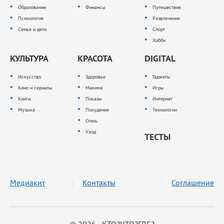
Образование
Финансы
Путешествия
Психология
Развлечения
Семья и дети
Спорт
Хобби
КУЛЬТУРА
КРАСОТА
DIGITAL
Искусство
Здоровье
Гаджеты
Кино и сериалы
Макияж
Игры
Книги
Показы
Интернет
Музыка
Похудение
Технологии
Стиль
Уход
ТЕСТЫ
Медиакит
Контакты
Соглашение
© 2026 КТО?ЧТО?ГДЕ?