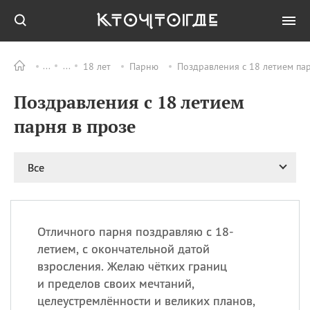
18 лет
Парню
Поздравления с 18 летием пар
Все
ПРАЗДНИКИ
Поздравления с 18 летием
06.08
Преображение
Господне у западных
парня в прозе
христиан
06.08
День памяти
благоверных князей
Все
Бориса и Глеба, во
святом Крещении
Романа и Давида
07.08
День ассирийских
Отличного парня поздравляю с 18-
мучеников
летием, с окончательной датой
07.08
Национальный день
взросления. Желаю чётких границ
маяка
и пределов своих мечтаний,
07.08
Годовщина битвы при
целеустремлённости и великих планов,
Бояка