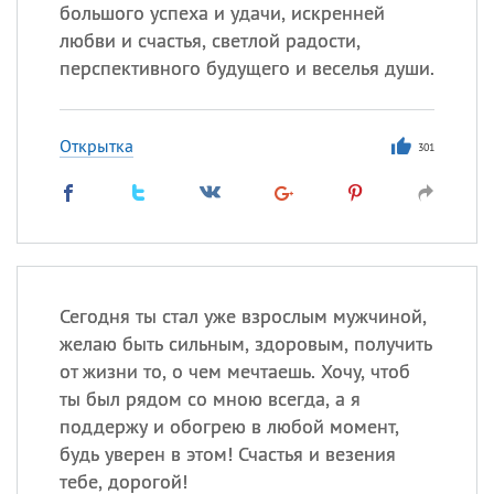
большого успеха и удачи, искренней
любви и счастья, светлой радости,
перспективного будущего и веселья души.
Все
ИМЕНА
Сегодня празднуют именины
Открытка
301
Анатолий
, Афанасий,
Борис
,
Еще
Кристина
Сегодня ты стал уже взрослым мужчиной,
Посмотреть значение
и
желаю быть сильным, здоровым, получить
происхождение
от жизни то, о чем мечтаешь. Хочу, чтоб
ты был рядом со мною всегда, а я
поддержу и обогрею в любой момент,
будь уверен в этом! Счастья и везения
тебе, дорогой!