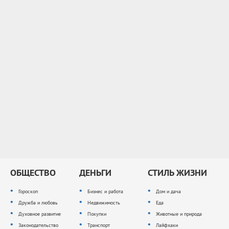
ОБЩЕСТВО
ДЕНЬГИ
СТИЛЬ ЖИЗНИ
Гороскоп
Бизнес и работа
Дом и дача
Дружба и любовь
Недвижимость
Еда
Духовное развитие
Покупки
Животные и природа
Законодательство
Транспорт
Лайфхаки