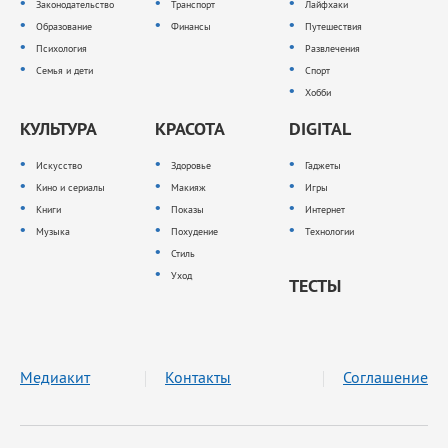
Законодательство
Транспорт
Лайфхаки
Образование
Финансы
Путешествия
Психология
Развлечения
Семья и дети
Спорт
Хобби
КУЛЬТУРА
КРАСОТА
DIGITAL
Искусство
Здоровье
Гаджеты
Кино и сериалы
Макияж
Игры
Книги
Показы
Интернет
Музыка
Похудение
Технологии
Стиль
Уход
ТЕСТЫ
Медиакит
Контакты
Соглашение