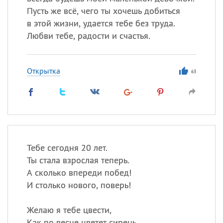
Все
ИМЕНА
Пусть же всё, чего ты хочешь добиться
Сегодня празднуют именины
в этой жизни, удается тебе без труда.
Любви тебе, радости и счастья.
Сергей
, Теодор,
Федор
Посмотреть значение
и
Открытка
63
происхождение
Тебе сегодня 20 лет.
Ты стала взрослая теперь.
А сколько впереди побед!
И столько нового, поверь!
Желаю я тебе цвести,
Как по весне цветет сирень.