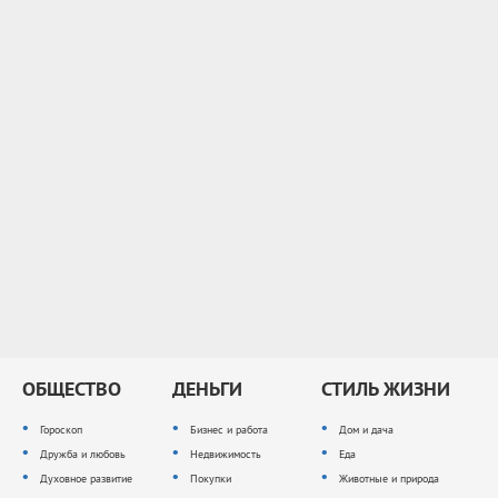
ОБЩЕСТВО
ДЕНЬГИ
СТИЛЬ ЖИЗНИ
Гороскоп
Бизнес и работа
Дом и дача
Дружба и любовь
Недвижимость
Еда
Духовное развитие
Покупки
Животные и природа