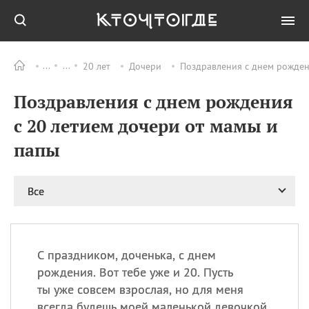
20 лет
Дочери
Поздравления с днем рождени
Все
ПРАЗДНИКИ
Поздравления с днем рождения
09.08
День памяти жертв
атомной
с 20 летием дочери от мамы и
бомбардировки
Нагасаки
папы
09.08
День переплетов
09.08
Национальный женский
Все
день
09.08
Национальный день
рисового пудинга
09.08
День Дымняшки
С праздником, доченька, с днем
(Smokey Bear Day)
рождения. Вот тебе уже и 20. Пусть
ты уже совсем взрослая, но для меня
всегда будешь моей маленькой девочкой.