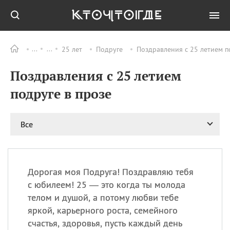
25 лет
Подруге
Поздравления с 25 летием п
Все
ПРАЗДНИКИ
Поздравления с 25 летием
06.08
Преображение
Господне у западных
подруге в прозе
христиан
06.08
День памяти
благоверных князей
Все
Бориса и Глеба, во
святом Крещении
Романа и Давида
07.08
День ассирийских
Дорогая моя Подруга! Поздравляю тебя
мучеников
с юбилеем! 25 — это когда ты молода
07.08
Национальный день
телом и душой, а потому любви тебе
маяка
яркой, карьерного роста, семейного
07.08
Годовщина битвы при
счастья, здоровья, пусть каждый день
Бояка