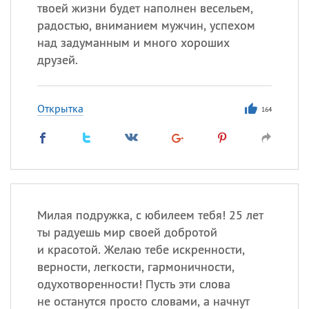
твоей жизни будет наполнен весельем,
радостью, вниманием мужчин, успехом
над задуманным и много хороших
Все
ИМЕНА
друзей.
Сегодня празднуют именины
Открытка
Анатолий
, Афанасий,
Борис
164
,
Еще
Кристина
Посмотреть значение
и
Милая подружка, с юбилеем тебя! 25 лет
происхождение
ты радуешь мир своей добротой
и красотой. Желаю тебе искренности,
верности, легкости, гармоничности,
одухотворенности! Пусть эти слова
не останутся просто словами, а начнут