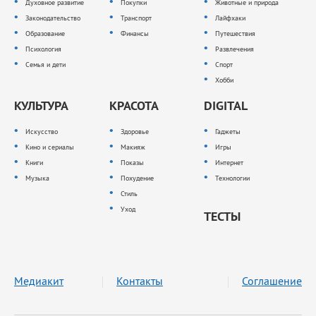
Духовное развитие
Покупки
Животные и природа
Законодательство
Транспорт
Лайфхаки
Образование
Финансы
Путешествия
Психология
Развлечения
Семья и дети
Спорт
Хобби
КУЛЬТУРА
КРАСОТА
DIGITAL
Искусство
Здоровье
Гаджеты
Кино и сериалы
Макияж
Игры
Книги
Показы
Интернет
Музыка
Похудение
Технологии
Стиль
Уход
ТЕСТЫ
Медиакит
Контакты
Соглашение