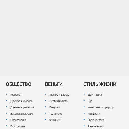
ОБЩЕСТВО
ДЕНЬГИ
СТИЛЬ ЖИЗНИ
Гороскоп
Бизнес и работа
Дом и дача
Дружба и любовь
Недвижимость
Еда
Духовное развитие
Покупки
Животные и природа
Законодательство
Транспорт
Лайфхаки
Образование
Финансы
Путешествия
Психология
Развлечения