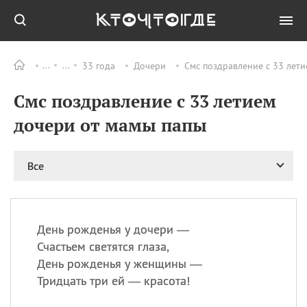
33 года
Дочери
Смс поздравление с 33 лети
Все
ПРАЗДНИКИ
Смс поздравление с 33 летием
08.08
День «Счастье
случается» (Happiness
дочери от мамы папы
Happens Day)
08.08
День мира в Аугсбурге
Все
08.08
Ермолаев день
09.08
День святого
великомученика
Пантелеймона –
День рожденья у дочери —
покровителя всех
врачей и целителя
Счастьем светятся глаза,
больных
День рожденья у женщины —
09.08
День книголюбов (Book
Тридцать три ей — красота!
Lovers Day)