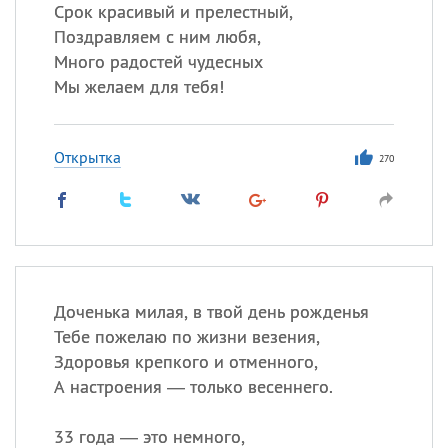
Срок красивый и прелестный,
Поздравляем с ним любя,
Все
ИМЕНА
Много радостей чудесных
Сегодня празднуют именины
Мы желаем для тебя!
Александр
,
Макар
Открытка
270
Анна
Посмотреть значение
и
происхождение
Доченька милая, в твой день рожденья
Тебе пожелаю по жизни везения,
Здоровья крепкого и отменного,
А настроения — только весеннего.
33 года — это немного,