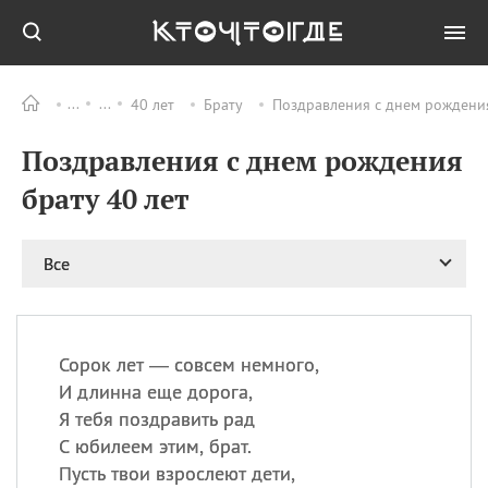
40 лет
Брату
Поздравления с днем рождения
Все
ПРАЗДНИКИ
Поздравления с днем рождения
09.08
День памяти жертв
атомной
брату 40 лет
бомбардировки
Нагасаки
09.08
День переплетов
Все
09.08
Национальный женский
день
09.08
Национальный день
Сорок лет — совсем немного,
рисового пудинга
И длинна еще дорога,
09.08
День Дымняшки
Я тебя поздравить рад
(Smokey Bear Day)
С юбилеем этим, брат.
Пусть твои взрослеют дети,