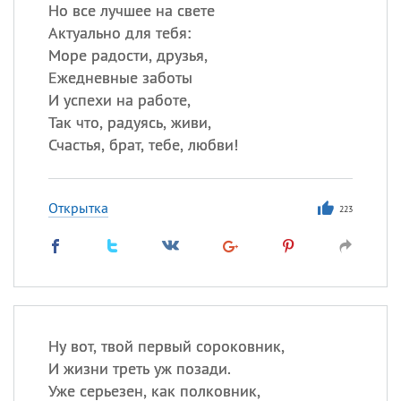
Все
ИМЕНА
Но все лучшее на свете
Актуально для тебя:
Сегодня празднуют именины
Море радости, друзья,
Ежедневные заботы
Сергей
, Теодор,
Федор
И успехи на работе,
Так что, радуясь, живи,
Посмотреть значение
и
происхождение
Счастья, брат, тебе, любви!
Открытка
223
Ну вот, твой первый сороковник,
И жизни треть уж позади.
Уже серьезен, как полковник,