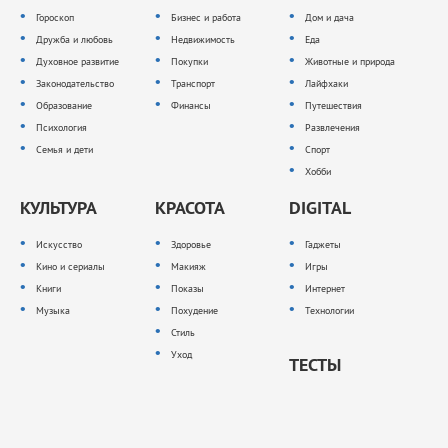
Гороскоп
Бизнес и работа
Дом и дача
Дружба и любовь
Недвижимость
Еда
Духовное развитие
Покупки
Животные и природа
Законодательство
Транспорт
Лайфхаки
Образование
Финансы
Путешествия
Психология
Развлечения
Семья и дети
Спорт
Хобби
КУЛЬТУРА
КРАСОТА
DIGITAL
Искусство
Здоровье
Гаджеты
Кино и сериалы
Макияж
Игры
Книги
Показы
Интернет
Музыка
Похудение
Технологии
Стиль
Уход
ТЕСТЫ