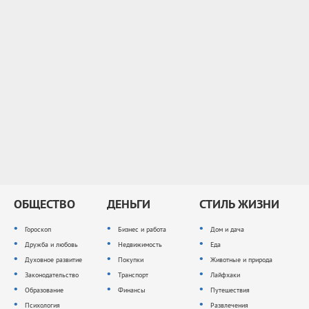
ОБЩЕСТВО
ДЕНЬГИ
СТИЛЬ ЖИЗНИ
Гороскоп
Бизнес и работа
Дом и дача
Дружба и любовь
Недвижимость
Еда
Духовное развитие
Покупки
Животные и природа
Законодательство
Транспорт
Лайфхаки
Образование
Финансы
Путешествия
Психология
Развлечения