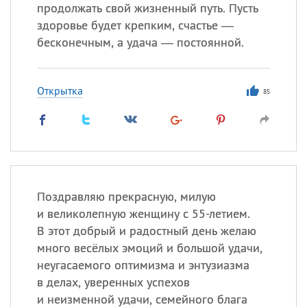
продолжать свой жизненный путь. Пусть
здоровье будет крепким, счастье —
бесконечным, а удача — постоянной.
Все
ИМЕНА
Сегодня празднуют именины
Открытка
85
Анатолий
, Афанасий,
Борис
,
Еще
Кристина
Поздравляю прекрасную, милую
Посмотреть значение
и
и великолепную женщину с 55-летием.
происхождение
В этот добрый и радостный день желаю
много весёлых эмоций и большой удачи,
неугасаемого оптимизма и энтузиазма
в делах, уверенных успехов
и неизменной удачи, семейного блага