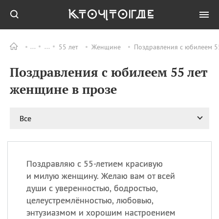
55 лет
Женщине
Поздравления с юбилеем 55
Все
ПРАЗДНИКИ
Поздравления с юбилеем 55 лет
06.08
Преображение
Господне у западных
женщине в прозе
христиан
06.08
День памяти
благоверных князей
Все
Бориса и Глеба, во
святом Крещении
Романа и Давида
07.08
День ассирийских
Поздравляю с 55-летием красивую
мучеников
и милую женщину. Желаю вам от всей
07.08
Национальный день
души с уверенностью, бодростью,
маяка
целеустремлённостью, любовью,
07.08
Годовщина битвы при
энтузиазмом и хорошим настроением
Бояка