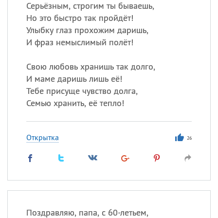
Все
ИМЕНА
Серьёзным, строгим ты бываешь,
Но это быстро так пройдёт!
Сегодня празднуют именины
Улыбку глаз прохожим даришь,
И фраз немыслимый полёт!
Акакий
,
Василий
,
Иван
,
Еще
Свою любовь хранишь так долго,
И маме даришь лишь её!
Алена
,
Анастасия
,
Тебе присуще чувство долга,
Антонина
,
Еще
Семью хранить, её тепло!
Посмотреть значение
и
происхождение
Открытка
26
Поздравляю, папа, с 60-летьем,