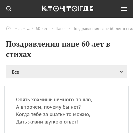
60 лет
Папе
Поздравления папе 60 лет в сти
Все
ПРАЗДНИКИ
Поздравления папе 60 лет в
11.08
Рождество святителя
Николая Чудотворца
стихах
11.08
День «мусорной еды»
11.08
День полета на
Все
воздушном шарике
12.08
Курбан Байрам —
праздник
жертвоприношения
Опять хохмишь немного пошло,
12.08
День
А впрочем, почему бы нет?
Военно‑воздушных сил
Когда тебе за «цать» то можно,
(День ВВС) РФ
Дать жизни шуткою ответ!