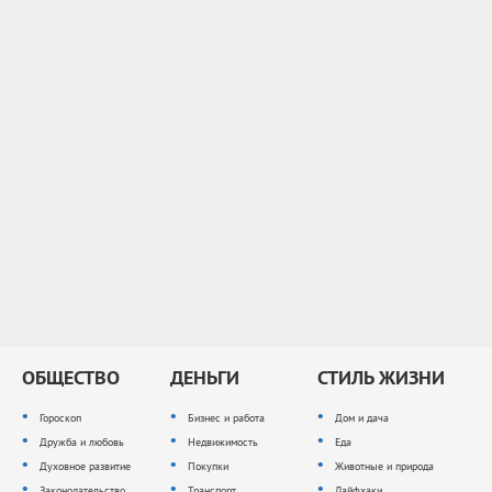
ОБЩЕСТВО
ДЕНЬГИ
СТИЛЬ ЖИЗНИ
Гороскоп
Бизнес и работа
Дом и дача
Дружба и любовь
Недвижимость
Еда
Духовное развитие
Покупки
Животные и природа
Законодательство
Транспорт
Лайфхаки