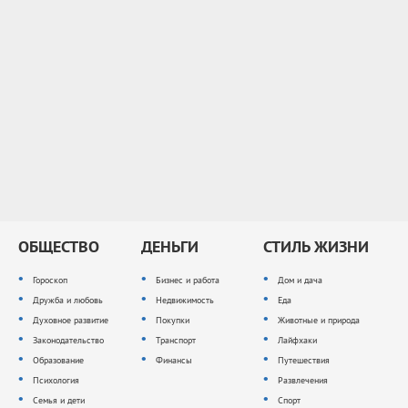
ОБЩЕСТВО
ДЕНЬГИ
СТИЛЬ ЖИЗНИ
Гороскоп
Бизнес и работа
Дом и дача
Дружба и любовь
Недвижимость
Еда
Духовное развитие
Покупки
Животные и природа
Законодательство
Транспорт
Лайфхаки
Образование
Финансы
Путешествия
Психология
Развлечения
Семья и дети
Спорт