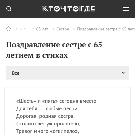
65 лет
Сестре
Поздравление сестре с 65 лет
Все
ПРАЗДНИКИ
Поздравление сестре с 65
09.08
День памяти жертв
атомной
летием в стихах
бомбардировки
Нагасаки
09.08
День переплетов
Все
09.08
Национальный женский
день
09.08
Национальный день
«
Ш
есть» и «пять» сегодня вместе!
рисового пудинга
Для тебя — любые песни,
09.08
День Дымняшки
Дорогая, родная сестра.
(Smokey Bear Day)
Сколько лет уж пролетело,
Тревог много «откипело»,