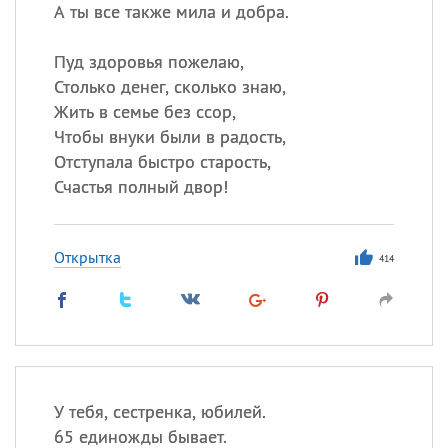
Все
ИМЕНА
А ты все также мила и добра.
Сегодня празднуют именины
Пуд здоровья пожелаю,
Столько денег, сколько знаю,
Сергей
, Теодор,
Федор
Жить в семье без ссор,
Чтобы внуки были в радость,
Посмотреть значение
и
происхождение
Отступала быстро старость,
Счастья полный двор!
Открытка
414
У тебя, сестренка, юбилей.
65 единожды бывает.