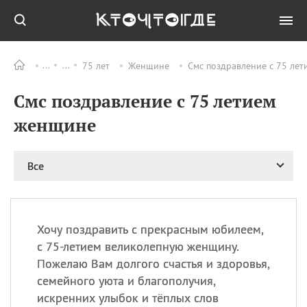
75 лет
Женщине
Смс поздравление с 75 лет
Все
ПРАЗДНИКИ
Смс поздравление с 75 летием
06.08
Преображение
Господне у западных
женщине
христиан
06.08
День памяти
благоверных князей
Все
Бориса и Глеба, во
святом Крещении
Романа и Давида
07.08
День ассирийских
Хочу поздравить с прекрасным юбилеем,
мучеников
с 75-летием великолепную женщину.
07.08
Национальный день
Пожелаю Вам долгого счастья и здоровья,
маяка
семейного уюта и благополучия,
07.08
Годовщина битвы при
искренних улыбок и тёплых слов
Бояка