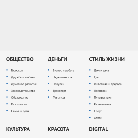
ОБЩЕСТВО
ДЕНЬГИ
СТИЛЬ ЖИЗНИ
Гороскоп
Бизнес и работа
Дом и дача
Дружба и любовь
Недвижимость
Еда
Духовное развитие
Покупки
Животные и природа
Законодательство
Транспорт
Лайфхаки
Образование
Финансы
Путешествия
Психология
Развлечения
Семья и дети
Спорт
Хобби
КУЛЬТУРА
КРАСОТА
DIGITAL