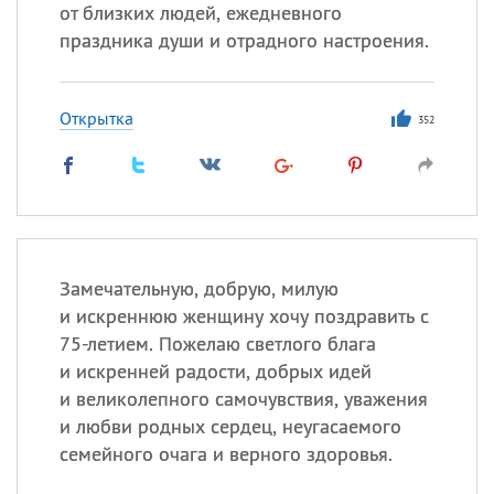
от близких людей, ежедневного
праздника души и отрадного настроения.
Все
ИМЕНА
Сегодня празднуют именины
Открытка
352
Анатолий
, Афанасий,
Борис
,
Еще
Кристина
Замечательную, добрую, милую
и искреннюю женщину хочу поздравить с
Посмотреть значение
и
75-летием. Пожелаю светлого блага
происхождение
и искренней радости, добрых идей
и великолепного самочувствия, уважения
и любви родных сердец, неугасаемого
семейного очага и верного здоровья.