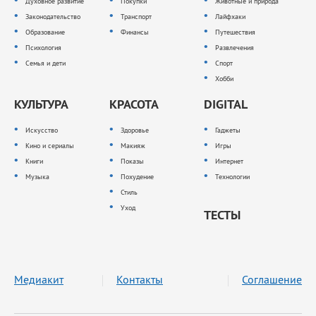
Духовное развитие
Покупки
Животные и природа
Законодательство
Транспорт
Лайфхаки
Образование
Финансы
Путешествия
Психология
Развлечения
Семья и дети
Спорт
Хобби
КУЛЬТУРА
КРАСОТА
DIGITAL
Искусство
Здоровье
Гаджеты
Кино и сериалы
Макияж
Игры
Книги
Показы
Интернет
Музыка
Похудение
Технологии
Стиль
Уход
ТЕСТЫ
Медиакит
Контакты
Соглашение