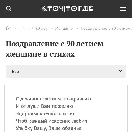
90 лет
Женщине
Поздравление с 90 летием 
Все
ПРАЗДНИКИ
Поздравление с 90 летием
09.08
День памяти жертв
атомной
женщине в стихах
бомбардировки
Нагасаки
09.08
День переплетов
Все
09.08
Национальный женский
день
09.08
Национальный день
С девяностолетием поздравляю
рисового пудинга
И от души Вам пожелаю
09.08
День Дымняшки
Здоровья крепкого и сил,
(Smokey Bear Day)
Чтоб каждый искренне любил
Улыбку Вашу, Ваше обаянье.