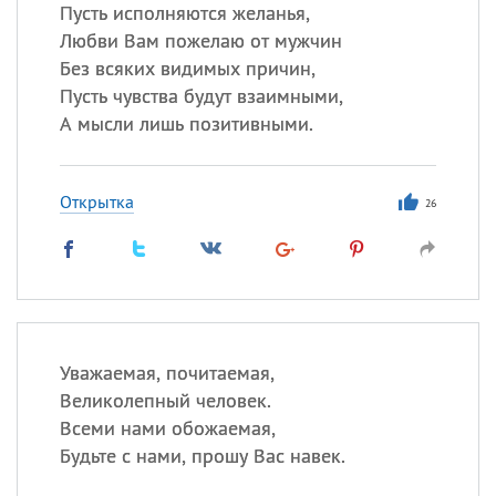
Все
ИМЕНА
Пусть исполняются желанья,
Любви Вам пожелаю от мужчин
Сегодня празднуют именины
Без всяких видимых причин,
Пусть чувства будут взаимными,
Сергей
, Теодор,
Федор
А мысли лишь позитивными.
Посмотреть значение
и
происхождение
Открытка
26
Уважаемая, почитаемая,
Великолепный человек.
Всеми нами обожаемая,
Будьте с нами, прошу Вас навек.