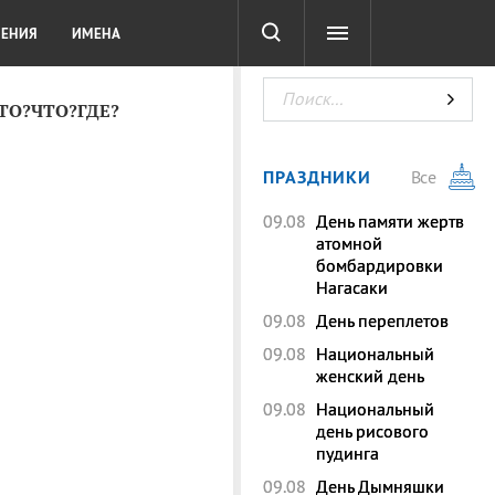
СОТА
DIGITAL
ТЕСТЫ
ЛЕНИЯ
ИМЕНА
КТО?ЧТО?ГДЕ?
ПРАЗДНИКИ
Все
09.08
День памяти жертв
атомной
бомбардировки
Нагасаки
09.08
День переплетов
09.08
Национальный
женский день
09.08
Национальный
день рисового
пудинга
09.08
День Дымняшки