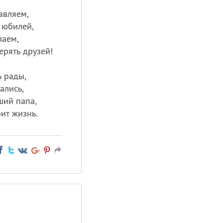
авляем,
 юбилей,
лаем,
ерять друзей!
ь рады,
ались,
ший папа,
рит жизнь.