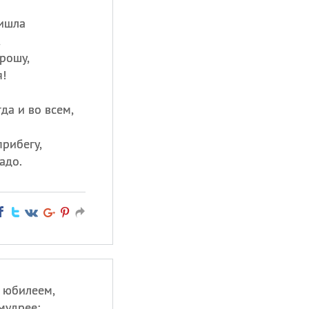
ришла
,
рошу,
я!
гда и во всем,
прибегу,
адо.
с юбилеем,
 мудрее;