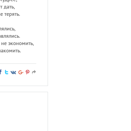
 дать,
е терять.
лялись,
влялись.
 не экономить,
накомить.