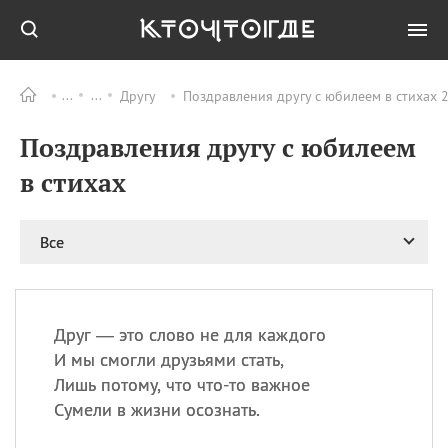
Другу
Поздравления другу с юбилеем в стихах 
Все
ПРАЗДНИКИ
Поздравления другу с юбилеем
08.08
День «Счастье
случается» (Happiness
в стихах
Happens Day)
08.08
День мира в Аугсбурге
Все
08.08
Ермолаев день
09.08
День святого
великомученика
Пантелеймона –
Друг — это слово не для каждого
покровителя всех
врачей и целителя
И мы смогли друзьями стать,
больных
Лишь потому, что что-то важное
09.08
День книголюбов (Book
Сумели в жизни осознать.
Lovers Day)