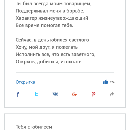
Ты был всегда моим товарищем,
Поддерживал меня в борьбе.
Все
ИМЕНА
Характер жизнеутверждающий
Сегодня празднуют именины
Все время помогал тебе.
Сейчас, в день юбилея светлого
Александр
,
Макар
Хочу, мой друг, я пожелать
Анна
Исполнить все, что есть заветного,
Открыть, добиться, испытать.
Посмотреть значение
и
происхождение
Открытка
274
Тебя с юбилеем