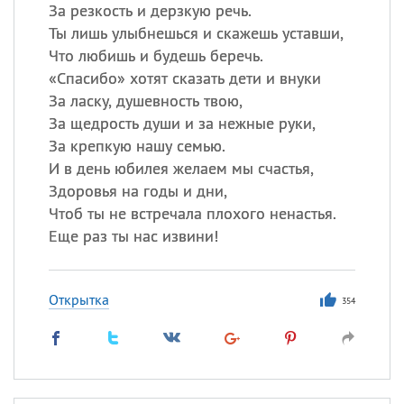
Все
ИМЕНА
За резкость и дерзкую речь.
Ты лишь улыбнешься и скажешь уставши,
Сегодня празднуют именины
Что любишь и будешь беречь.
«
Спасибо» хотят сказать дети и внуки
Герман
,
Иван
,
Клим
,
Еще
За ласку, душевность твою,
За щедрость души и за нежные руки,
Анфиса
За крепкую нашу семью.
И в день юбилея желаем мы счастья,
Посмотреть значение
и
Здоровья на годы и дни,
происхождение
Чтоб ты не встречала плохого ненастья.
Еще раз ты нас извини!
Открытка
354