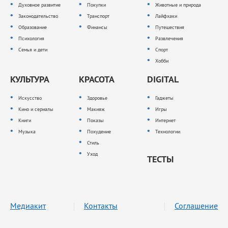
Духовное развитие
Покупки
Животные и природа
Законодательство
Транспорт
Лайфхаки
Образование
Финансы
Путешествия
Психология
Развлечения
Семья и дети
Спорт
Хобби
КУЛЬТУРА
КРАСОТА
DIGITAL
Искусство
Здоровье
Гаджеты
Кино и сериалы
Макияж
Игры
Книги
Показы
Интернет
Музыка
Похудение
Технологии
Стиль
Уход
ТЕСТЫ
Медиакит
Контакты
Соглашение