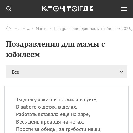
Маме
Поздравления для мамы с юбилеем 2026, 
Все
ПРАЗДНИКИ
Поздравления для мамы с
09.08
День памяти
великомученика и
юбилеем
целителя Пантелеимона
11.08
Рождество святителя
Николая Чудотворца
Все
11.08
День «мусорной еды»
11.08
День полета на
воздушном шарике
Ты долгую жизнь прожила в суете,
11.08
День Святой Клары —
В заботе о детях, в делах.
покровительницы
Работать вставала еще на заре,
телевидения
Весь день проводя на ногах.
Прости за обиды, за грубости наши,