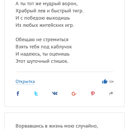
Все
ИМЕНА
А ты тот же мудрый ворон,
Храбрый лев и быстрый тигр.
Сегодня празднуют именины
И с победою выходишь
Из любых житейских игр.
Сергей
, Теодор,
Федор
Обещаю не стремиться
Посмотреть значение
и
происхождение
Взять тебя под каблучок
И надеюсь, ты оценишь
Этот шуточный стишок.
Открытка
324
Ворвавшись в жизнь мою случайно,