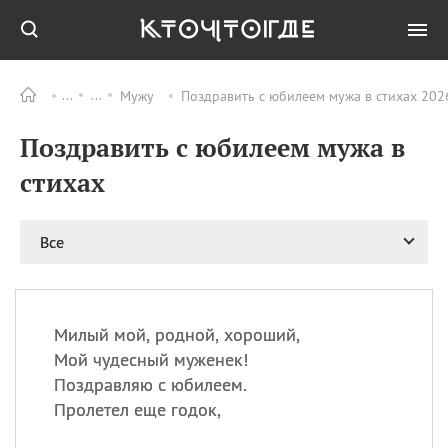
Мужу
Поздравить с юбилеем мужа в стихах 202
Все
ПРАЗДНИКИ
Поздравить с юбилеем мужа в
09.08
День памяти жертв
атомной
стихах
бомбардировки
Нагасаки
09.08
День переплетов
Все
09.08
Национальный женский
день
09.08
Национальный день
Милый мой, родной, хороший,
рисового пудинга
Мой чудесный муженек!
09.08
День Дымняшки
Поздравляю с юбилеем.
(Smokey Bear Day)
Пролетел еще годок,