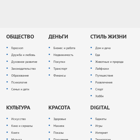
ОБЩЕСТВО
ДЕНЬГИ
СТИЛЬ ЖИЗНИ
Гороскоп
Бизнес и работа
Дом и дача
Дружба и любовь
Недвижимость
Еда
Духовное развитие
Покупки
Животные и природа
Законодательство
Транспорт
Лайфхаки
Образование
Финансы
Путешествия
Психология
Развлечения
Семья и дети
Спорт
Хобби
КУЛЬТУРА
КРАСОТА
DIGITAL
Искусство
Здоровье
Гаджеты
Кино и сериалы
Макияж
Игры
Книги
Показы
Интернет
Музыка
Похудение
Технологии