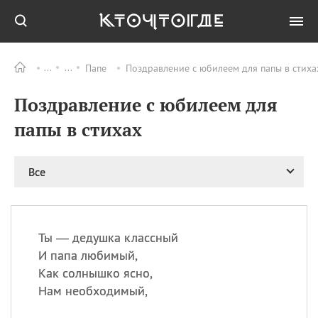
Папе
Поздравление с юбилеем для папы в стиха
Все
ПРАЗДНИКИ
Поздравление с юбилеем для
09.08
День памяти жертв
атомной
папы в стихах
бомбардировки
Нагасаки
09.08
День переплетов
Все
09.08
Национальный женский
день
09.08
Национальный день
Ты — дедушка классный
рисового пудинга
И папа любимый,
09.08
День Дымняшки
Как солнышко ясно,
(Smokey Bear Day)
Нам необходимый,