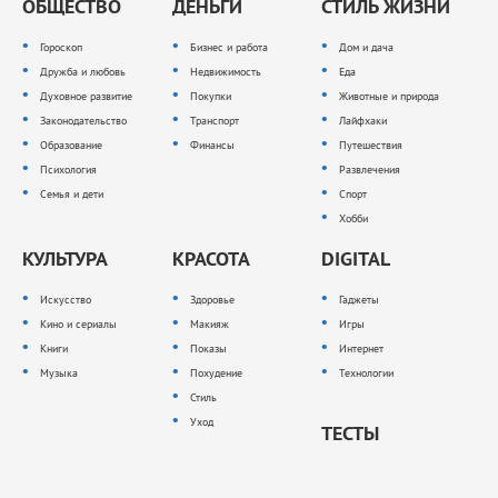
ОБЩЕСТВО
ДЕНЬГИ
СТИЛЬ ЖИЗНИ
Гороскоп
Бизнес и работа
Дом и дача
Дружба и любовь
Недвижимость
Еда
Духовное развитие
Покупки
Животные и природа
Законодательство
Транспорт
Лайфхаки
Образование
Финансы
Путешествия
Психология
Развлечения
Семья и дети
Спорт
Хобби
КУЛЬТУРА
КРАСОТА
DIGITAL
Искусство
Здоровье
Гаджеты
Кино и сериалы
Макияж
Игры
Книги
Показы
Интернет
Музыка
Похудение
Технологии
Стиль
Уход
ТЕСТЫ