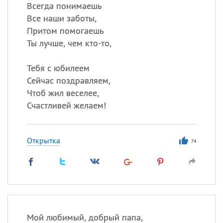
Все
ИМЕНА
Всегда понимаешь
Все наши заботы,
Сегодня празднуют именины
Притом помогаешь
Ты лучше, чем кто-то,
Сергей
, Теодор,
Федор
Тебя с юбилеем
Посмотреть значение
и
происхождение
Сейчас поздравляем,
Чтоб жил веселее,
Счастливей желаем!
Открытка
74
Мой любимый, добрый папа,