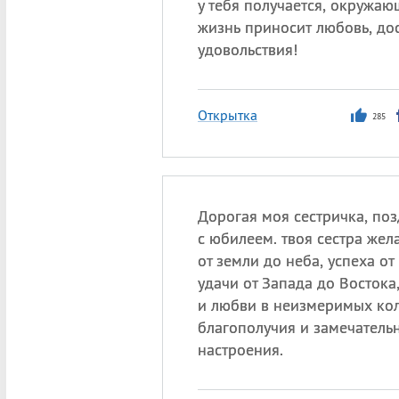
у тебя получается, окружаю
жизнь приносит любовь, до
удовольствия!
Открытка
285
Дорогая моя сестричка, по
с юбилеем. твоя сестра жела
от земли до неба, успеха от
удачи от Запада до Востока
и любви в неизмеримых кол
благополучия и замечатель
настроения.