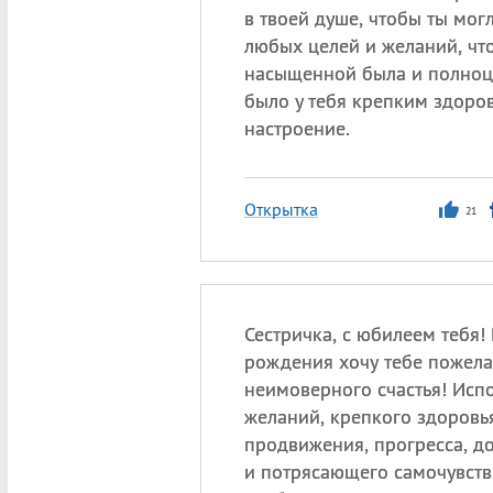
в твоей душе, чтобы ты мог
любых целей и желаний, чт
насыщенной была и полноц
было у тебя крепким здоро
настроение.
Открытка
21
Сестричка, с юбилеем тебя! 
рождения хочу тебе пожела
неимоверного счастья! Исп
желаний, крепкого здоровья
продвижения, прогресса, д
и потрясающего самочувстви