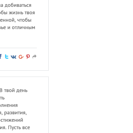
ла добиваться
обы жизнь твоя
енной, чтобы
вье и отличным
В твой день
ть
олнения
, развития,
остижений
я. Пусть все