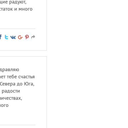
щие радуют,
статок и много
здравляю
ет тебе счастья
 Севера до Юга,
, радости
ичествах,
ного