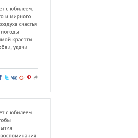
ет с юбилеем.
го и мирного
воздуха счастья
 погоды
зимой красоты
юбви, удачи
ет с юбилеем.
тобы
бытия
е воспоминания