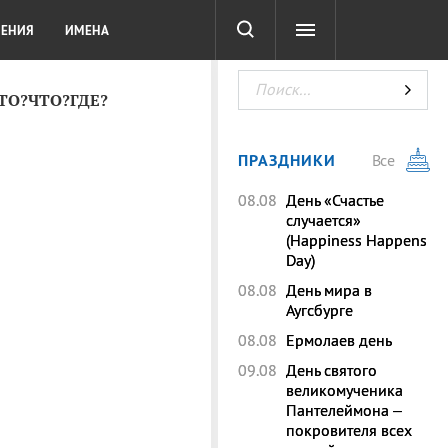
СОТА
DIGITAL
ТЕСТЫ
ЛЕНИЯ
ИМЕНА
КТО?ЧТО?ГДЕ?
ПРАЗДНИКИ
Все
08.08
День «Счастье
случается»
(Happiness Happens
Day)
08.08
День мира в
Аугсбурге
08.08
Ермолаев день
09.08
День святого
великомученика
Пантелеймона –
покровителя всех