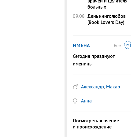
врачей и целителя
больных
09.08
День книголюбов
(Book Lovers Day)
ИМЕНА
Все
Сегодня празднуют
именины
Александр
,
Макар
Анна
Посмотреть значение
и происхождение