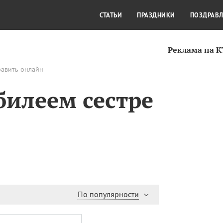
СТИЛЬ ЖИЗНИ
КУЛЬТУРА
КРА
СТАТЬИ
ПРАЗДНИКИ
ПОЗДРАВ
Реклама на 
равить онлайн
билеем сестре
По популярности