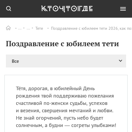
Тете
Поздравление с юбилеем тети 2026, как п
Все
ПРАЗДНИКИ
Поздравление с юбилеем тети
08.08
День «Счастье
случается» (Happiness
Happens Day)
Все
08.08
День мира в Аугсбурге
08.08
Ермолаев день
09.08
День святого
великомученика
Тётя, дорогая, в юбилейный День
Пантелеймона –
рождения твой поддерживаю пожелания
покровителя всех
счастливой по-женски судьбы, успехов
врачей и целителя
и везения, свершения мечтаний и любви.
больных
Не знай огорчений, пусть небо будет
09.08
День книголюбов (Book
солнечным, а будни — согреты улыбками!
Lovers Day)