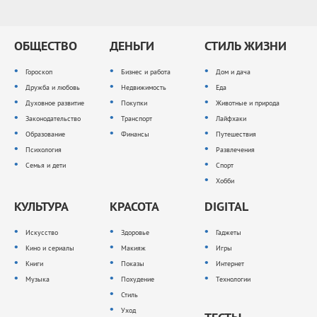
ОБЩЕСТВО
ДЕНЬГИ
СТИЛЬ ЖИЗНИ
Гороскоп
Бизнес и работа
Дом и дача
Дружба и любовь
Недвижимость
Еда
Духовное развитие
Покупки
Животные и природа
Законодательство
Транспорт
Лайфхаки
Образование
Финансы
Путешествия
Психология
Развлечения
Семья и дети
Спорт
Хобби
КУЛЬТУРА
КРАСОТА
DIGITAL
Искусство
Здоровье
Гаджеты
Кино и сериалы
Макияж
Игры
Книги
Показы
Интернет
Музыка
Похудение
Технологии
Стиль
Уход