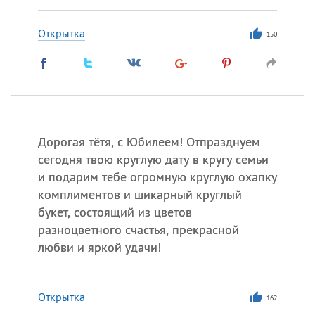
Все
ИМЕНА
Открытка
150
Сегодня празднуют именины
Александр
,
Макар
Анна
Дорогая тётя, с Юбилеем! Отпразднуем
сегодня твою круглую дату в кругу семьи
Посмотреть значение
и
и подарим тебе огромную круглую охапку
происхождение
комплиментов и шикарный круглый
букет, состоящий из цветов
разноцветного счастья, прекрасной
любви и яркой удачи!
Открытка
162