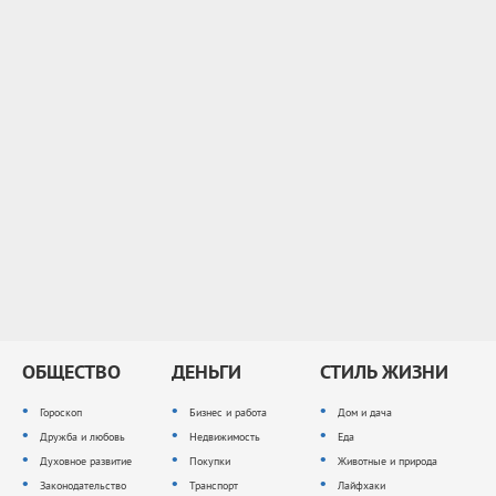
ОБЩЕСТВО
ДЕНЬГИ
СТИЛЬ ЖИЗНИ
Гороскоп
Бизнес и работа
Дом и дача
Дружба и любовь
Недвижимость
Еда
Духовное развитие
Покупки
Животные и природа
Законодательство
Транспорт
Лайфхаки