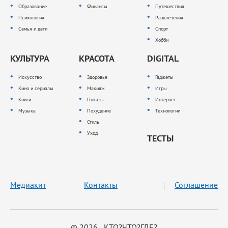
Образование
Финансы
Путешествия
Психология
Развлечения
Семья и дети
Спорт
Хобби
КУЛЬТУРА
КРАСОТА
DIGITAL
Искусство
Здоровье
Гаджеты
Кино и сериалы
Макияж
Игры
Книги
Показы
Интернет
Музыка
Похудение
Технологии
Стиль
Уход
ТЕСТЫ
Медиакит
Контакты
Соглашение
© 2026 КТО?ЧТО?ГДЕ?