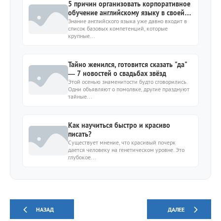
5 причин организовать корпоративное
обучение английскому языку в своей
компании
Знание английского языка уже давно входит в
список базовых компетенций, которые
крупные...
Тайно женился, готовится сказать "да"
— 7 новостей о свадьбах звёзд
Этой осенью знаменитости будто сговорились.
Одни объявляют о помолвке, другие празднуют
тайные...
Как научиться быстро и красиво
писать?
Существует мнение, что красивый почерк
дается человеку на генетическом уровне. Это
глубокое...
НАЗАД
ДАЛЕЕ