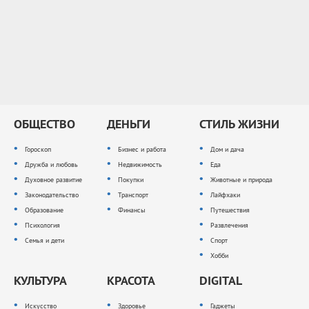
ОБЩЕСТВО
ДЕНЬГИ
СТИЛЬ ЖИЗНИ
Гороскоп
Бизнес и работа
Дом и дача
Дружба и любовь
Недвижимость
Еда
Духовное развитие
Покупки
Животные и природа
Законодательство
Транспорт
Лайфхаки
Образование
Финансы
Путешествия
Психология
Развлечения
Семья и дети
Спорт
Хобби
КУЛЬТУРА
КРАСОТА
DIGITAL
Искусство
Здоровье
Гаджеты