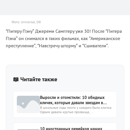
Фото: Universal, DR
“Питеру Пэну” Джереми Самптеру уже 30! После “Питера
Пэна” он снимался в таких фильмах, как “Американское
преступление”, “Навстречу шторму” и “Сшиватели”.
📖 Читайте также
Выросли и отомстили: 10 обидных
кличек, которые давали звездам в
школе
В школьные годы почти у каждого была кличка.
Одним давали крутые прозвища,...
10 иностранных ремейков наших