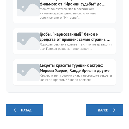
фильмов: от “Иронии судьбы” до
“Горько”
Может показаться, что в российском
кинематографе давно не было ничего
оригинального. “Интерны”...
Гробы, "нарисованный" бекон и
средства от прыщей: самые странные
вещи, которые рекламировали звёзды
Хорошая реклама сделает так, что товар захотят
все. Плохая реклама тоже может...
Секреты красоты турецких актрис:
Мерьем Узерли, Ханде Эрчел и другие
Кто, если не турчанки знают настоящие секреты
женской красоты? Еще во времена...
НАЗАД
ДАЛЕЕ