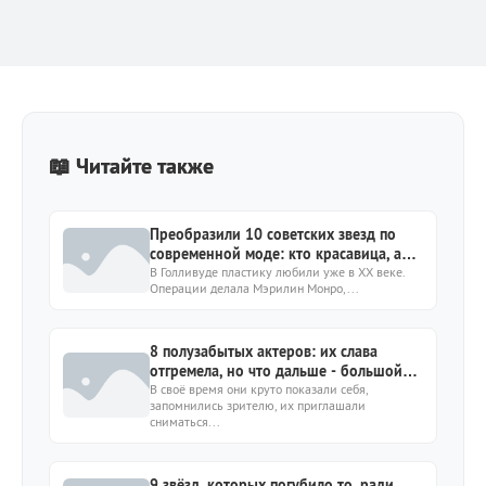
📖 Читайте также
Преобразили 10 советских звезд по
современной моде: кто красавица, а
кому не идет?
В Голливуде пластику любили уже в ХХ веке.
Операции делала Мэрилин Монро,...
8 полузабытых актеров: их слава
отгремела, но что дальше - большой
вопрос
В своё время они круто показали себя,
запомнились зрителю, их приглашали
сниматься...
9 звёзд, которых погубило то, ради