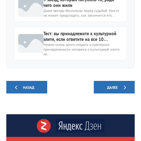
чего они жили
Даже звезды бессильны перед судьбой. Никто
не может предугадать, как закончится его...
Тест: вы принадлежите к культурной
элите, если ответите на все 10
вопросов
Можно очень долго спорить о критериях
принадлежности человека к культурной элите,
но...
НАЗАД
ДАЛЕЕ