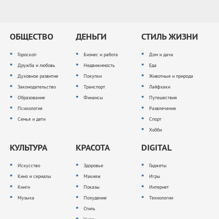
ОБЩЕСТВО
ДЕНЬГИ
СТИЛЬ ЖИЗНИ
Гороскоп
Бизнес и работа
Дом и дача
Дружба и любовь
Недвижимость
Еда
Духовное развитие
Покупки
Животные и природа
Законодательство
Транспорт
Лайфхаки
Образование
Финансы
Путешествия
Психология
Развлечения
Семья и дети
Спорт
Хобби
КУЛЬТУРА
КРАСОТА
DIGITAL
Искусство
Здоровье
Гаджеты
Кино и сериалы
Макияж
Игры
Книги
Показы
Интернет
Музыка
Похудение
Технологии
Стиль