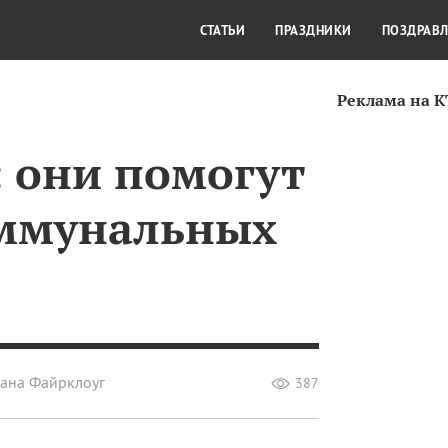
СТИЛЬ ЖИЗНИ
КУЛЬТУРА
КРА
СТАТЬИ
ПРАЗДНИКИ
ПОЗДРАВ
Реклама на 
: они помогут
оммунальных
сана Файрклоуг
387