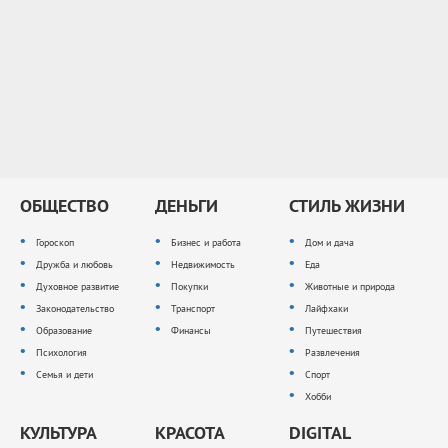
ОБЩЕСТВО
ДЕНЬГИ
СТИЛЬ ЖИЗНИ
Гороскоп
Бизнес и работа
Дом и дача
Дружба и любовь
Недвижимость
Еда
Духовное развитие
Покупки
Животные и природа
Законодательство
Транспорт
Лайфхаки
Образование
Финансы
Путешествия
Психология
Развлечения
Семья и дети
Спорт
Хобби
КУЛЬТУРА
КРАСОТА
DIGITAL