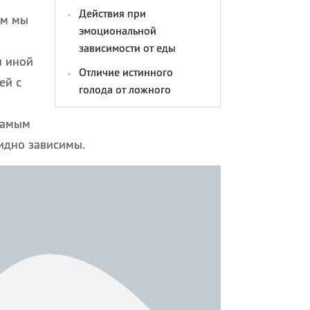
Действия при
ом мы
эмоциональной
зависимости от еды
и иной
Отличие истинного
ей с
голода от ложного
самым
идно зависимы.