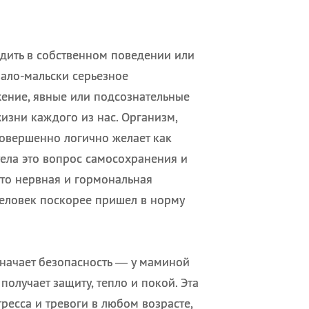
ледить в собственном поведении или
мало-мальски серьезное
ение, явные или подсознательные
жизни каждого из нас. Организм,
 совершенно логично желает как
тела это вопрос самосохранения и
что нервная и гормональная
человек поскорее пришел в норму
значает безопасность — у маминой
олучает защиту, тепло и покой. Эта
ресса и тревоги в любом возрасте,