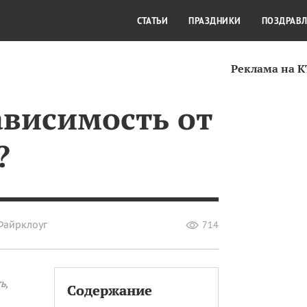
СТИЛЬ ЖИЗНИ
КУЛЬТУРА
КРА
СТАТЬИ
ПРАЗДНИКИ
ПОЗДРАВ
Реклама на 
висимость от
?
Файрклоуг
714
ь,
Содержание